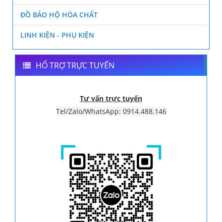
ĐỒ BẢO HỘ HÓA CHẤT
LINH KIỆN - PHỤ KIỆN
HỔ TRỢ TRỰC TUYẾN
Tư vấn trực tuyến
Tel/Zalo/WhatsApp: 0914.488.146