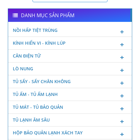
DANH MỤC SẢN PHẨM
NỒI HẤP TIỆT TRÙNG
KÍNH HIỂN VI - KÍNH LÚP
CÂN ĐIỆN TỬ
LÒ NUNG
TỦ SẤY - SẤY CHÂN KHÔNG
TỦ ẤM - TỦ ẤM LẠNH
TỦ MÁT - TỦ BẢO QUẢN
TỦ LẠNH ÂM SÂU
HỘP BẢO QUẢN LẠNH XÁCH TAY