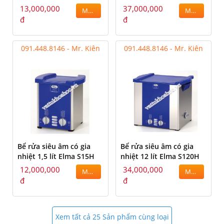
13,000,000
37,000,000
MUA
MUA
đ
đ
091.448.8146 - Mr. Kiên
091.448.8146 - Mr. Kiên
Bể rửa siêu âm có gia
Bể rửa siêu âm có gia
nhiệt 1,5 lít Elma S15H
nhiệt 12 lít Elma S120H
12,000,000
34,000,000
MUA
MUA
đ
đ
Xem tất cả 25 Sản phẩm cùng loại