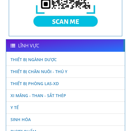
LĨNH VỰC
THIẾT BỊ NGÀNH DƯỢC
THIẾT BỊ CHĂN NUÔI - THÚ Y
THIẾT BỊ PHÒNG LAS-XD
XI MĂNG - THAN - SẮT THÉP
Y TẾ
SINH HÓA