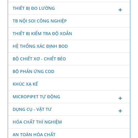
THIẾT BỊ ĐO LƯỜNG
TB NỘI SOI CÔNG NGHIỆP
THIẾT BỊ KIỂM TRA ĐỘ XOẮN
HỆ THỐNG XÁC ĐỊNH BOD
BỘ CHIẾT XƠ - CHIẾT BÉO
BỘ PHẢN ỨNG COD
KHÚC XẠ KẾ
MICROPIPET TỰ ĐỘNG
DỤNG CỤ - VẬT TƯ
HÓA CHẤT THÍ NGHIỆM
AN TOÀN HÓA CHẤT