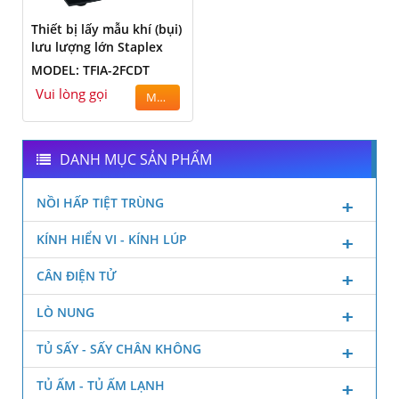
Thiết bị lấy mẫu khí (bụi)
lưu lượng lớn Staplex
MODEL: TFIA-2FCDT
Vui lòng gọi
MUA
DANH MỤC SẢN PHẨM
NỒI HẤP TIỆT TRÙNG
KÍNH HIỂN VI - KÍNH LÚP
CÂN ĐIỆN TỬ
LÒ NUNG
TỦ SẤY - SẤY CHÂN KHÔNG
TỦ ẤM - TỦ ẤM LẠNH