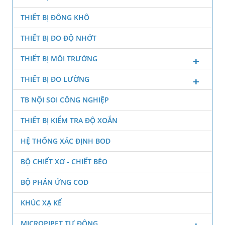
THIẾT BỊ ĐÔNG KHÔ
THIẾT BỊ ĐO ĐỘ NHỚT
THIẾT BỊ MÔI TRƯỜNG
THIẾT BỊ ĐO LƯỜNG
TB NỘI SOI CÔNG NGHIỆP
THIẾT BỊ KIỂM TRA ĐỘ XOẮN
HỆ THỐNG XÁC ĐỊNH BOD
BỘ CHIẾT XƠ - CHIẾT BÉO
BỘ PHẢN ỨNG COD
KHÚC XẠ KẾ
MICROPIPET TỰ ĐỘNG