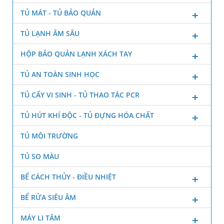
TỦ MÁT - TỦ BẢO QUẢN
TỦ LẠNH ÂM SÂU
HỘP BẢO QUẢN LẠNH XÁCH TAY
TỦ AN TOÀN SINH HỌC
TỦ CẤY VI SINH - TỦ THAO TÁC PCR
TỦ HÚT KHÍ ĐỘC - TỦ ĐỰNG HÓA CHẤT
TỦ MÔI TRƯỜNG
TỦ SO MÀU
BỂ CÁCH THỦY - ĐIỀU NHIỆT
BỂ RỬA SIÊU ÂM
MÁY LI TÂM