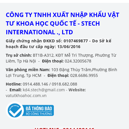
CÔNG TY TNHH XUẤT NHẬP KHẨU VẬT
TƯ KHOA HỌC QUỐC TẾ - STECH
INTERNATIONAL ., LTD
Giấy chứng nhận ĐKKD số: 0107469877 - Do Sở kế
hoạch đầu tư cấp ngày: 13/06/2016
Trụ sở chính:
BT1B-A312, KĐT Mễ Trì Thượng, Phường Từ
Liêm, Tp Hà Nội -
Điện thoại:
024.32005678
Văn phòng miền Nam:
103 Đặng Thùy Trâm,Phường Bình
Lợi Trung, Tp HCM -
Điện thoại:
028.6686.9955
Hotline:
0914.488.146 / 0918.682.088
-
Email:
kd4.stech@gmail.com -
Website:
vatutkhoahoc.com.vn