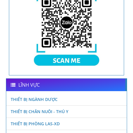
LĨNH VỰC
THIẾT BỊ NGÀNH DƯỢC
THIẾT BỊ CHĂN NUÔI - THÚ Y
THIẾT BỊ PHÒNG LAS-XD