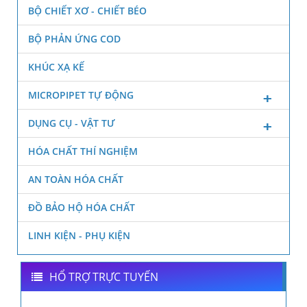
BỘ CHIẾT XƠ - CHIẾT BÉO
BỘ PHẢN ỨNG COD
KHÚC XẠ KẾ
MICROPIPET TỰ ĐỘNG
DỤNG CỤ - VẬT TƯ
HÓA CHẤT THÍ NGHIỆM
AN TOÀN HÓA CHẤT
ĐỒ BẢO HỘ HÓA CHẤT
LINH KIỆN - PHỤ KIỆN
HỔ TRỢ TRỰC TUYẾN