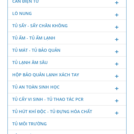
CÂN ĐIỆN TỬ
LÒ NUNG
TỦ SẤY - SẤY CHÂN KHÔNG
TỦ ẤM - TỦ ẤM LẠNH
TỦ MÁT - TỦ BẢO QUẢN
TỦ LẠNH ÂM SÂU
HỘP BẢO QUẢN LẠNH XÁCH TAY
TỦ AN TOÀN SINH HỌC
TỦ CẤY VI SINH - TỦ THAO TÁC PCR
TỦ HÚT KHÍ ĐỘC - TỦ ĐỰNG HÓA CHẤT
TỦ MÔI TRƯỜNG