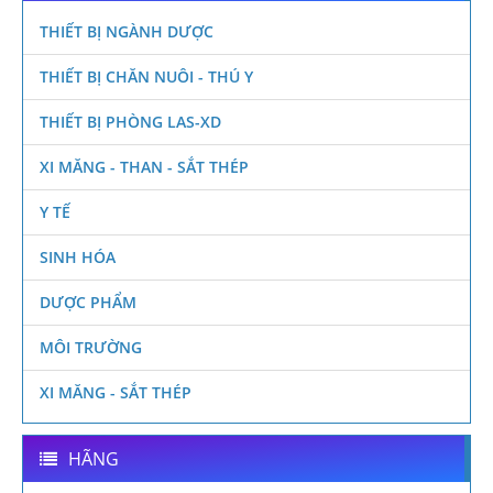
THIẾT BỊ NGÀNH DƯỢC
THIẾT BỊ CHĂN NUÔI - THÚ Y
THIẾT BỊ PHÒNG LAS-XD
XI MĂNG - THAN - SẮT THÉP
Y TẾ
SINH HÓA
DƯỢC PHẨM
MÔI TRƯỜNG
XI MĂNG - SẮT THÉP
HÃNG