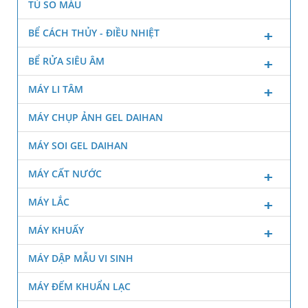
TỦ SO MÀU
BỂ CÁCH THỦY - ĐIỀU NHIỆT
BỂ RỬA SIÊU ÂM
MÁY LI TÂM
MÁY CHỤP ẢNH GEL DAIHAN
MÁY SOI GEL DAIHAN
MÁY CẤT NƯỚC
MÁY LẮC
MÁY KHUẤY
MÁY DẬP MẪU VI SINH
MÁY ĐẾM KHUẨN LẠC