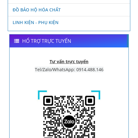
ĐỒ BẢO HỘ HÓA CHẤT
LINH KIỆN - PHỤ KIỆN
HỔ TRỢ TRỰC TUYẾN
Tư vấn trực tuyến
Tel/Zalo/WhatsApp: 0914.488.146