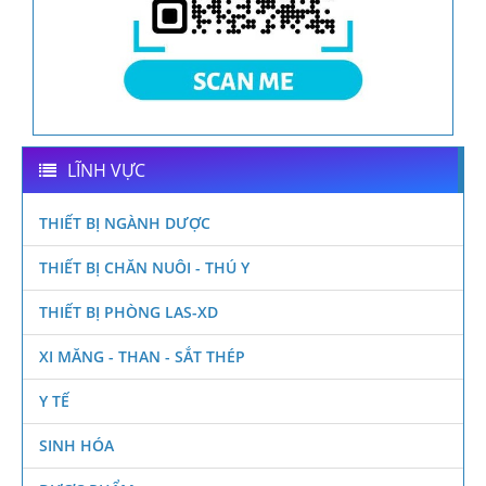
LĨNH VỰC
THIẾT BỊ NGÀNH DƯỢC
THIẾT BỊ CHĂN NUÔI - THÚ Y
THIẾT BỊ PHÒNG LAS-XD
XI MĂNG - THAN - SẮT THÉP
Y TẾ
SINH HÓA