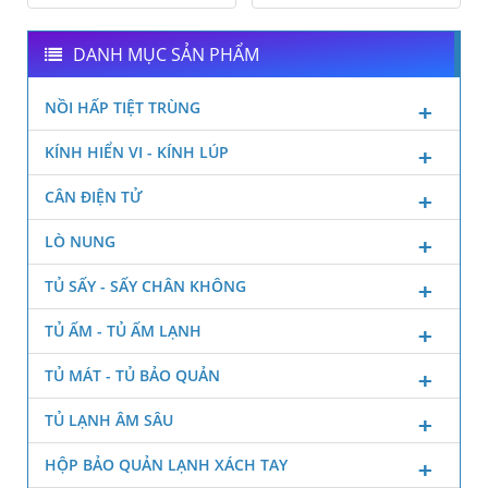
DANH MỤC SẢN PHẨM
NỒI HẤP TIỆT TRÙNG
KÍNH HIỂN VI - KÍNH LÚP
CÂN ĐIỆN TỬ
LÒ NUNG
TỦ SẤY - SẤY CHÂN KHÔNG
TỦ ẤM - TỦ ẤM LẠNH
TỦ MÁT - TỦ BẢO QUẢN
TỦ LẠNH ÂM SÂU
HỘP BẢO QUẢN LẠNH XÁCH TAY