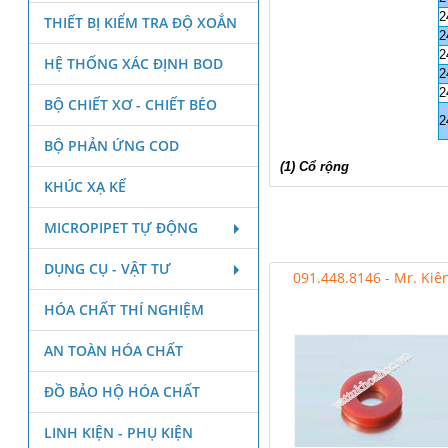
2
THIẾT BỊ KIỂM TRA ĐỘ XOẮN
2
2
HỆ THỐNG XÁC ĐỊNH BOD
2
2
BỘ CHIẾT XƠ - CHIẾT BÉO
2
BỘ PHẢN ỨNG COD
(1) Cổ rộng
KHÚC XẠ KẾ
MICROPIPET TỰ ĐỘNG
DỤNG CỤ - VẬT TƯ
091.448.8146 - Mr. Kiê
HÓA CHẤT THÍ NGHIỆM
AN TOÀN HÓA CHẤT
ĐỒ BẢO HỘ HÓA CHẤT
LINH KIỆN - PHỤ KIỆN