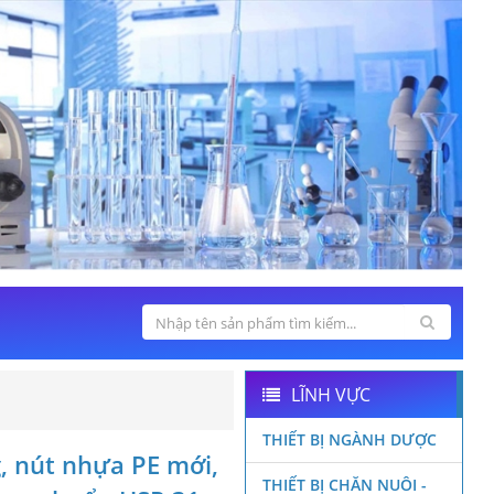
LĨNH VỰC
THIẾT BỊ NGÀNH DƯỢC
, nút nhựa PE mới,
THIẾT BỊ CHĂN NUÔI -