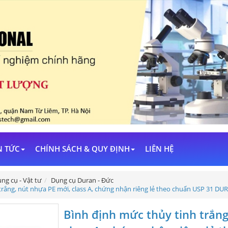
N TỨC
CHÍNH SÁCH & QUY ĐỊNH
LIÊN HỆ
ng cụ - Vật tư
Dụng cụ Duran - Đức
trắng, nút nhựa PE mới, class A, chứng nhận riêng lẻ theo chuẩn USP 31 DUR
Bình định mức thủy tinh trắng