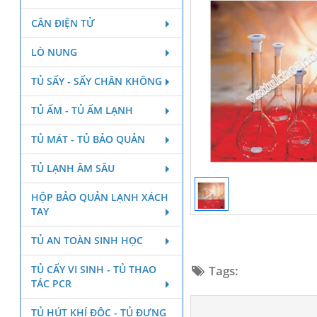
CÂN ĐIỆN TỬ
LÒ NUNG
TỦ SẤY - SẤY CHÂN KHÔNG
TỦ ẤM - TỦ ẤM LẠNH
TỦ MÁT - TỦ BẢO QUẢN
TỦ LẠNH ÂM SÂU
HỘP BẢO QUẢN LẠNH XÁCH
TAY
TỦ AN TOÀN SINH HỌC
TỦ CẤY VI SINH - TỦ THAO
Tags:
TÁC PCR
TỦ HÚT KHÍ ĐỘC - TỦ ĐỰNG