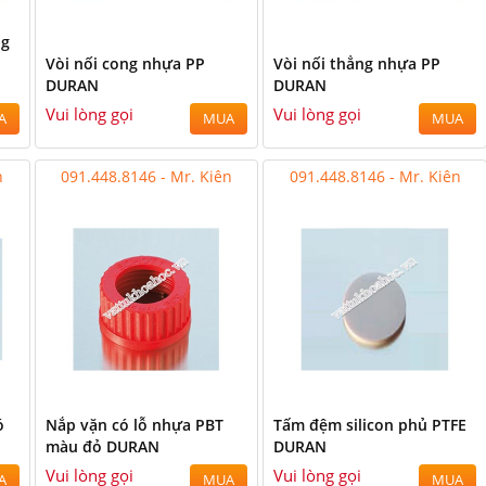
ng
Vòi nối cong nhựa PP
Vòi nối thẳng nhựa PP
DURAN
DURAN
Vui lòng gọi
Vui lòng gọi
A
MUA
MUA
n
091.448.8146 - Mr. Kiên
091.448.8146 - Mr. Kiên
ó
Nắp vặn có lỗ nhựa PBT
Tấm đệm silicon phủ PTFE
màu đỏ DURAN
DURAN
Vui lòng gọi
Vui lòng gọi
A
MUA
MUA