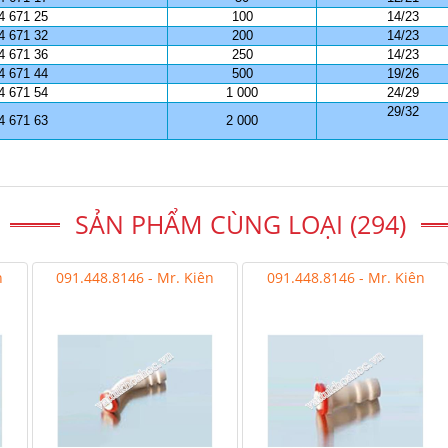
4 671 25
100
14/23
4 671 32
200
14/23
4 671 36
250
14/23
4 671 44
500
19/26
4 671 54
1 000
24/29
29/32
4 671 63
2 000
SẢN PHẨM CÙNG LOẠI (294)
n
091.448.8146 - Mr. Kiên
091.448.8146 - Mr. Kiên