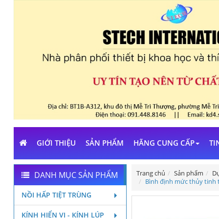
GIỚI THIỆU
SẢN PHẨM
HÃNG CUNG CẤP
TI
Trang chủ
Sản phẩm
Dụ
DANH MỤC SẢN PHẨM
Bình định mức thủy tinh 
NỒI HẤP TIỆT TRÙNG
KÍNH HIỂN VI - KÍNH LÚP