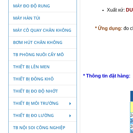
MÁY ĐO ĐỘ RUNG
Xuất xứ:
DU
MÁY HÀN TÚI
* Ứng dụng:
đo c
MÁY CÔ QUAY CHÂN KHÔNG
BƠM HÚT CHÂN KHÔNG
TB PHÒNG NUÔI CẤY MÔ
THIẾT BỊ LÊN MEN
* Thông tin đặt hàng:
THIẾT BỊ ĐÔNG KHÔ
THIẾT BỊ ĐO ĐỘ NHỚT
THIẾT BỊ MÔI TRƯỜNG
THIẾT BỊ ĐO LƯỜNG
2
2
2
TB NỘI SOI CÔNG NGHIỆP
2