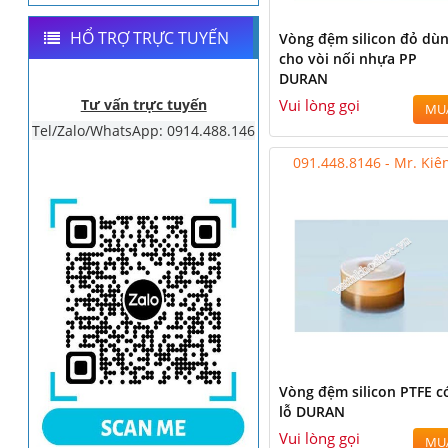
HỔ TRỢ TRỰC TUYẾN
Vòng đệm silicon đỏ dù
cho vòi nối nhựa PP
DURAN
Tư vấn trực tuyến
Vui lòng gọi
MU
Tel/Zalo/WhatsApp: 0914.488.146
091.448.8146 - Mr. Kiê
Vòng đệm silicon PTFE c
lỗ DURAN
Vui lòng gọi
MU