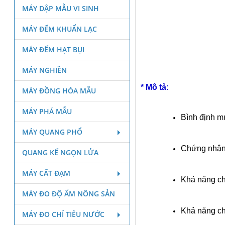
MÁY DẬP MẪU VI SINH
MÁY ĐẾM KHUẨN LẠC
MÁY ĐẾM HẠT BỤI
MÁY NGHIỀN
* Mô tả:
MÁY ĐỒNG HÓA MẪU
MÁY PHÁ MẪU
Bình định mứ
MÁY QUANG PHỔ
Chứng nhận 
QUANG KẾ NGỌN LỬA
MÁY CẤT ĐẠM
Khả năng chị
MÁY ĐO ĐỘ ẨM NÔNG SẢN
Khả năng ch
MÁY ĐO CHỈ TIÊU NƯỚC