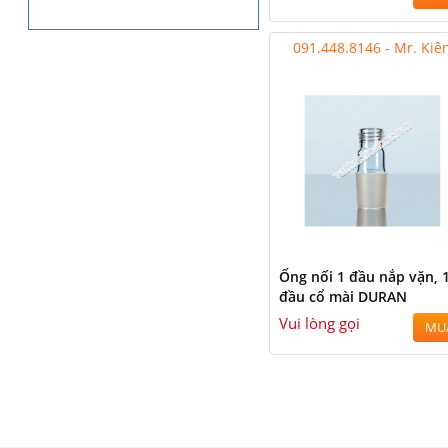
091.448.8146 - Mr. Kiê
Ống nối 1 đầu nắp vặn, 
đầu cổ mài DURAN
Vui lòng gọi
MU