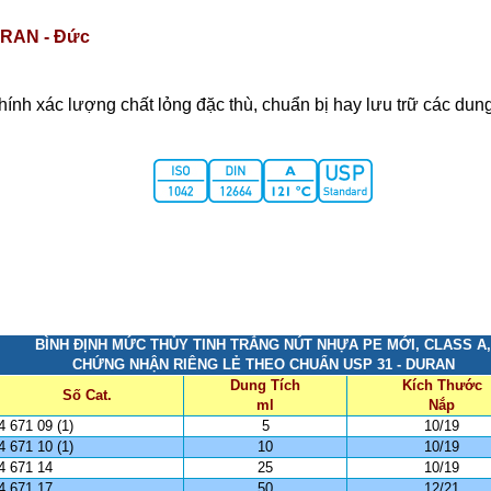
RAN - Đức
hính xác lượng chất lỏng đặc thù, chuẩn bị hay lưu trữ các dun
BÌNH ĐỊNH MỨC THỦY TINH TRẮNG NÚT NHỰA PE MỚI, CLASS A
CHỨNG NHẬN RIÊNG LẺ THEO CHUẨN USP 31 - DURAN
Dung Tích
Kích Thước
Số Cat.
ml
Nắp
4 671 09 (1)
5
10/19
4 671 10 (1)
10
10/19
4 671 14
25
10/19
4 671 17
50
12/21