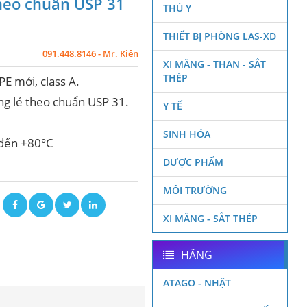
theo chuẩn USP 31
THÚ Y
THIẾT BỊ PHÒNG LAS-XD
091.448.8146 - Mr. Kiên
XI MĂNG - THAN - SẮT
THÉP
PE mới, class A.
ng lẻ theo chuẩn USP 31.
Y TẾ
SINH HÓA
 đến +80°C
DƯỢC PHẨM
MÔI TRƯỜNG
ẽ
XI MĂNG - SẮT THÉP
HÃNG
ATAGO - NHẬT