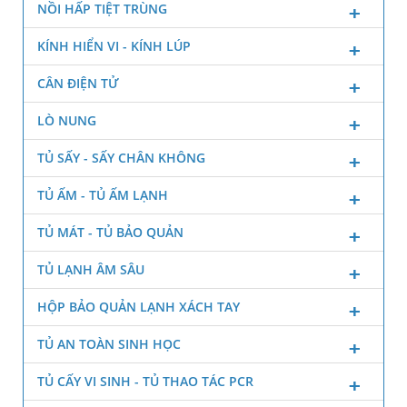
NỒI HẤP TIỆT TRÙNG
KÍNH HIỂN VI - KÍNH LÚP
CÂN ĐIỆN TỬ
LÒ NUNG
TỦ SẤY - SẤY CHÂN KHÔNG
TỦ ẤM - TỦ ẤM LẠNH
TỦ MÁT - TỦ BẢO QUẢN
TỦ LẠNH ÂM SÂU
HỘP BẢO QUẢN LẠNH XÁCH TAY
TỦ AN TOÀN SINH HỌC
TỦ CẤY VI SINH - TỦ THAO TÁC PCR