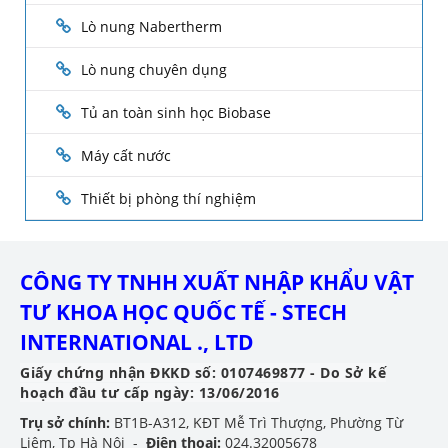
Lò nung Nabertherm
Lò nung chuyên dụng
Tủ an toàn sinh học Biobase
Máy cất nước
Thiết bị phòng thí nghiệm
CÔNG TY TNHH XUẤT NHẬP KHẨU VẬT
TƯ KHOA HỌC QUỐC TẾ - STECH
INTERNATIONAL ., LTD
Giấy chứng nhận ĐKKD số: 0107469877 - Do Sở kế
hoạch đầu tư cấp ngày: 13/06/2016
Trụ sở chính:
BT1B-A312, KĐT Mễ Trì Thượng, Phường Từ
Liêm, Tp Hà Nội -
Điện thoại:
024.32005678