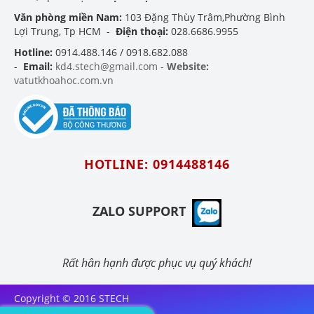
Văn phòng miền Nam:
103 Đặng Thùy Trâm,Phường Bình
Lợi Trung, Tp HCM -
Điện thoại:
028.6686.9955
Hotline:
0914.488.146 / 0918.682.088
-
Email:
kd4.stech@gmail.com -
Website:
vatutkhoahoc.com.vn
HOTLINE: 0914488146
ZALO SUPPORT
Rất hân hạnh được phục vụ quý khách!
Copyright © 2016 STECH
INTERNATIONAL ., LTD