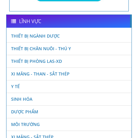
LĨNH VỰC
THIẾT BỊ NGÀNH DƯỢC
THIẾT BỊ CHĂN NUÔI - THÚ Y
THIẾT BỊ PHÒNG LAS-XD
XI MĂNG - THAN - SẮT THÉP
Y TẾ
SINH HÓA
DƯỢC PHẨM
MÔI TRƯỜNG
XI MĂNG - SẮT THÉP