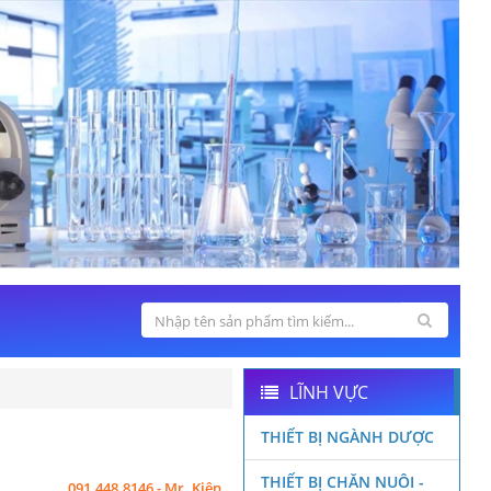
LĨNH VỰC
THIẾT BỊ NGÀNH DƯỢC
THIẾT BỊ CHĂN NUÔI -
091.448.8146 - Mr. Kiên