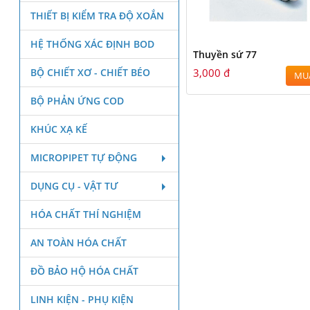
THIẾT BỊ KIỂM TRA ĐỘ XOẮN
HỆ THỐNG XÁC ĐỊNH BOD
Thuyền sứ 77
BỘ CHIẾT XƠ - CHIẾT BÉO
3,000 đ
MU
BỘ PHẢN ỨNG COD
KHÚC XẠ KẾ
MICROPIPET TỰ ĐỘNG
DỤNG CỤ - VẬT TƯ
HÓA CHẤT THÍ NGHIỆM
AN TOÀN HÓA CHẤT
ĐỒ BẢO HỘ HÓA CHẤT
LINH KIỆN - PHỤ KIỆN