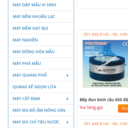
MÁY DẬP MẪU VI SINH
MÁY ĐẾM KHUẨN LẠC
MÁY ĐẾM HẠT BỤI
091.448.8146 - Mr. Kiê
MÁY NGHIỀN
MÁY ĐỒNG HÓA MẪU
MÁY PHÁ MẪU
MÁY QUANG PHỔ
QUANG KẾ NGỌN LỬA
MÁY CẤT ĐẠM
Bếp đun bình cầu 650 độ
Vui lòng gọi
MU
MÁY ĐO ĐỘ ẨM NÔNG SẢN
MÁY ĐO CHỈ TIÊU NƯỚC
091.448.8146 - Mr. Kiê