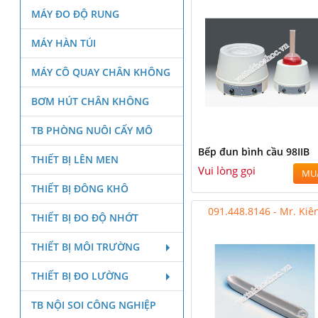
MÁY ĐO ĐỘ RUNG
MÁY HÀN TÚI
MÁY CÔ QUAY CHÂN KHÔNG
BƠM HÚT CHÂN KHÔNG
TB PHÒNG NUÔI CẤY MÔ
Bếp đun bình cầu 98IIB
THIẾT BỊ LÊN MEN
Vui lòng gọi
MU
THIẾT BỊ ĐÔNG KHÔ
091.448.8146 - Mr. Kiê
THIẾT BỊ ĐO ĐỘ NHỚT
THIẾT BỊ MÔI TRƯỜNG
THIẾT BỊ ĐO LƯỜNG
TB NỘI SOI CÔNG NGHIỆP