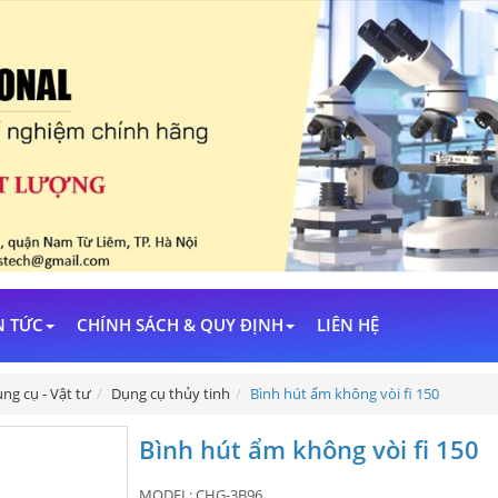
N TỨC
CHÍNH SÁCH & QUY ĐỊNH
LIÊN HỆ
ng cụ - Vật tư
Dụng cụ thủy tinh
Bình hút ẩm không vòi fi 150
Bình hút ẩm không vòi fi 150
MODEL:
CHG-3B96