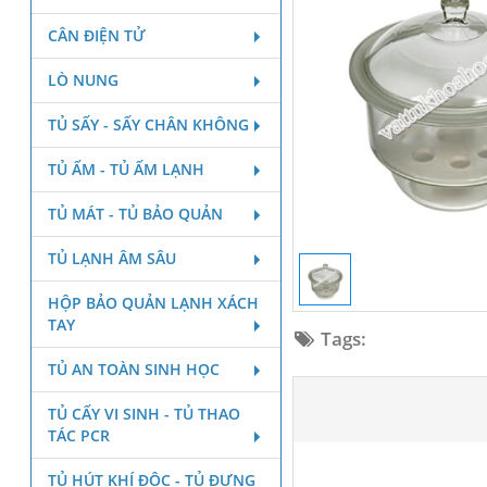
CÂN ĐIỆN TỬ
LÒ NUNG
TỦ SẤY - SẤY CHÂN KHÔNG
TỦ ẤM - TỦ ẤM LẠNH
TỦ MÁT - TỦ BẢO QUẢN
TỦ LẠNH ÂM SÂU
HỘP BẢO QUẢN LẠNH XÁCH
TAY
Tags:
TỦ AN TOÀN SINH HỌC
TỦ CẤY VI SINH - TỦ THAO
TÁC PCR
TỦ HÚT KHÍ ĐỘC - TỦ ĐỰNG