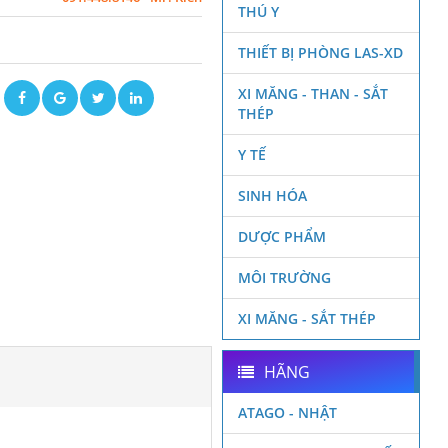
THÚ Y
THIẾT BỊ PHÒNG LAS-XD
XI MĂNG - THAN - SẮT
ẽ
THÉP
Y TẾ
SINH HÓA
DƯỢC PHẨM
MÔI TRƯỜNG
XI MĂNG - SẮT THÉP
HÃNG
ATAGO - NHẬT