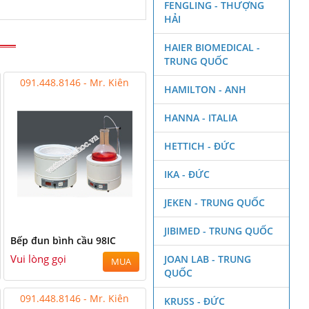
FENGLING - THƯỢNG
HẢI
HAIER BIOMEDICAL -
TRUNG QUỐC
091.448.8146 - Mr. Kiên
HAMILTON - ANH
HANNA - ITALIA
HETTICH - ĐỨC
IKA - ĐỨC
JEKEN - TRUNG QUỐC
JIBIMED - TRUNG QUỐC
Bếp đun bình cầu 98IC
Vui lòng gọi
JOAN LAB - TRUNG
MUA
QUỐC
091.448.8146 - Mr. Kiên
KRUSS - ĐỨC