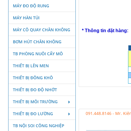
MÁY ĐO ĐỘ RUNG
MÁY HÀN TÚI
MÁY CÔ QUAY CHÂN KHÔNG
* Thông tin đặt hàng:
BƠM HÚT CHÂN KHÔNG
TB PHÒNG NUÔI CẤY MÔ
THIẾT BỊ LÊN MEN
THIẾT BỊ ĐÔNG KHÔ
THIẾT BỊ ĐO ĐỘ NHỚT
THIẾT BỊ MÔI TRƯỜNG
091.448.8146 - Mr. Kiê
THIẾT BỊ ĐO LƯỜNG
TB NỘI SOI CÔNG NGHIỆP