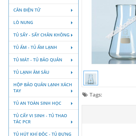
CÂN ĐIỆN TỬ
LÒ NUNG
TỦ SẤY - SẤY CHÂN KHÔNG
TỦ ẤM - TỦ ẤM LẠNH
TỦ MÁT - TỦ BẢO QUẢN
TỦ LẠNH ÂM SÂU
HỘP BẢO QUẢN LẠNH XÁCH
TAY
Tags:
TỦ AN TOÀN SINH HỌC
TỦ CẤY VI SINH - TỦ THAO
TÁC PCR
TỦ HÚT KHÍ ĐỘC - TỦ ĐỰNG