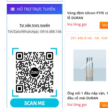
HỔ TRỢ TRỰC TUYẾN
Vòng đệm silicon PTFE c
lỗ DURAN
Vui lòng gọi
Tư vấn trực tuyến
MU
Tel/Zalo/WhatsApp: 0914.488.146
091.448.8146 - Mr. Kiê
Ống nối 1 đầu nắp vặn, 
đầu cổ mài DURAN
Vui lòng gọi
MU