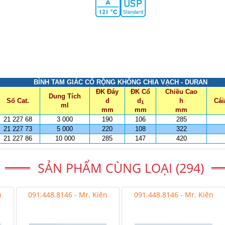
BÌNH TAM GIÁC CỔ RỘNG KHÔNG CHIA VẠCH - DURAN
ĐK Đáy
ĐK Cổ
Chiều Cao
Dung Tích
Số Cat.
d
d
h
Cái
1
ml
mm
mm
mm
21 227 68
3 000
190
106
285
21 227 73
5 000
220
108
322
21 227 86
10 000
285
147
420
SẢN PHẨM CÙNG LOẠI (294)
n
091.448.8146 - Mr. Kiên
091.448.8146 - Mr. Kiên