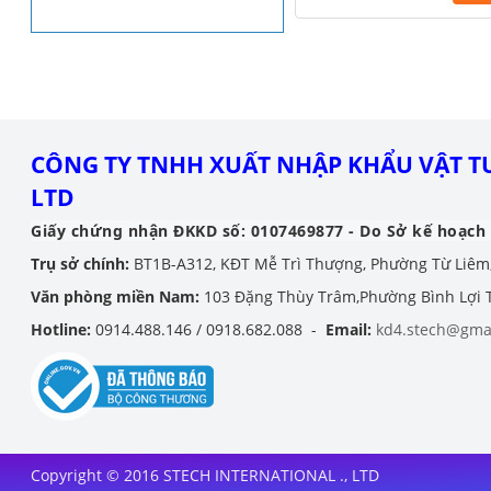
CÔNG TY TNHH XUẤT NHẬP KHẨU VẬT TƯ
LTD
Giấy chứng nhận ĐKKD số: 0107469877 - Do Sở kế hoạch 
Trụ sở chính:
BT1B-A312, KĐT Mễ Trì Thượng, Phường Từ Liêm
Văn phòng miền Nam:
103 Đặng Thùy Trâm,Phường Bình Lợi
Hotline:
0914.488.146 / 0918.682.088 -
Email:
kd4.stech@gma
Copyright © 2016 STECH INTERNATIONAL ., LTD