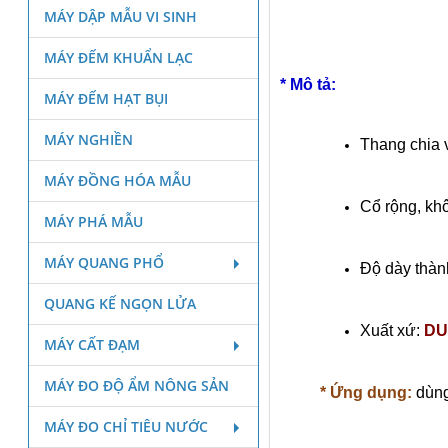
MÁY DẬP MẪU VI SINH
MÁY ĐẾM KHUẨN LẠC
* Mô tả:
MÁY ĐẾM HẠT BỤI
MÁY NGHIỀN
Thang chia 
MÁY ĐỒNG HÓA MẪU
Cổ rộng, kh
MÁY PHÁ MẪU
MÁY QUANG PHỔ
Độ dày thàn
QUANG KẾ NGỌN LỬA
Xuất xứ:
DU
MÁY CẤT ĐẠM
MÁY ĐO ĐỘ ẨM NÔNG SẢN
* Ứng dụng:
dùng
MÁY ĐO CHỈ TIÊU NƯỚC