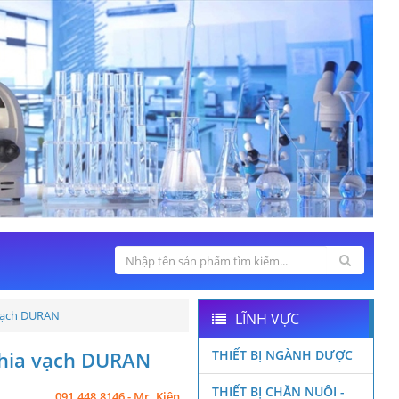
 vạch DURAN
LĨNH VỰC
chia vạch DURAN
THIẾT BỊ NGÀNH DƯỢC
THIẾT BỊ CHĂN NUÔI -
091.448.8146 - Mr. Kiên