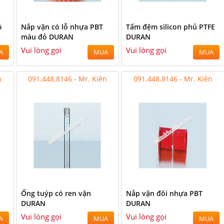
ó
Nắp vặn có lỗ nhựa PBT
Tấm đệm silicon phủ PTFE
màu đỏ DURAN
DURAN
Vui lòng gọi
Vui lòng gọi
A
MUA
MUA
n
091.448.8146 - Mr. Kiên
091.448.8146 - Mr. Kiên
1
Ống tuýp có ren vặn
Nắp vặn đôi nhựa PBT
DURAN
DURAN
Vui lòng gọi
Vui lòng gọi
A
MUA
MUA