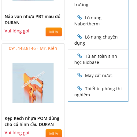
trường
Nắp vặn nhựa PBT màu đỏ
Lò nung
DURAN
Nabertherm
Vui lòng gọi
MUA
Lò nung chuyên
dụng
091.448.8146 - Mr. Kiên
Tủ an toàn sinh
học Biobase
Máy cất nước
Thiết bị phòng thí
nghiệm
Kẹp Kech nhựa POM dùng
cho cổ hình cầu DURAN
Vui lòng gọi
MUA