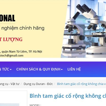
N TỨC
CHÍNH SÁCH & QUY ĐỊNH
LIÊN HỆ
ng cụ - Vật tư
Dụng cụ Duran - Đức
Bình tam giác cổ rộng không chia
Bình tam giác cổ rộng không 
MODEL: