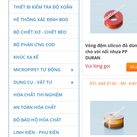
THIẾT BỊ KIỂM TRA ĐỘ XOẮN
HỆ THỐNG XÁC ĐỊNH BOD
BỘ CHIẾT XƠ - CHIẾT BÉO
BỘ PHẢN ỨNG COD
Vòng đệm silicon đỏ dù
cho vòi nối nhựa PP
KHÚC XẠ KẾ
DURAN
Vui lòng gọi
MU
MICROPIPET TỰ ĐỘNG
DỤNG CỤ - VẬT TƯ
091.448.8146 - Mr. Kiê
HÓA CHẤT THÍ NGHIỆM
AN TOÀN HÓA CHẤT
ĐỒ BẢO HỘ HÓA CHẤT
LINH KIỆN - PHỤ KIỆN