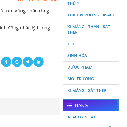
THÚ Y
hú trên vùng nhãn rộng
THIẾT BỊ PHÒNG LAS-XD
XI MĂNG - THAN - SẮT
ình đồng nhất, lý tưởng
THÉP
Y TẾ
SINH HÓA
ẽ
DƯỢC PHẨM
MÔI TRƯỜNG
XI MĂNG - SẮT THÉP
HÃNG
ATAGO - NHẬT