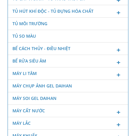
TỦ HÚT KHÍ ĐỘC - TỦ ĐỰNG HÓA CHẤT
TỦ MÔI TRƯỜNG
TỦ SO MÀU
BỂ CÁCH THỦY - ĐIỀU NHIỆT
BỂ RỬA SIÊU ÂM
MÁY LI TÂM
MÁY CHỤP ẢNH GEL DAIHAN
MÁY SOI GEL DAIHAN
MÁY CẤT NƯỚC
MÁY LẮC
MÁY KHUẤY