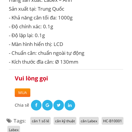
Sản xuất tại: Trung Quốc
- Khả năng cân tối đa: 1000g
- Độ chính xác: 0.1g
- Độ lặp lại: 0.1g
- Màn hình hiển thị: LCD
- Chuẩn cân: chuẩn ngoài tự động
- Kích thước đĩa cân: Ø 130mm
Vui lòng gọi
MUA
Chia sẽ
Tags:
cân 1 số lẻ
cân kỹ thuật
cân Labex
HC-B10001
Labex