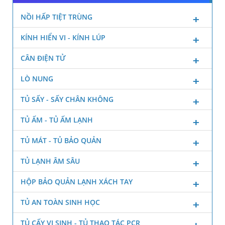
NỒI HẤP TIỆT TRÙNG
KÍNH HIỂN VI - KÍNH LÚP
CÂN ĐIỆN TỬ
LÒ NUNG
TỦ SẤY - SẤY CHÂN KHÔNG
TỦ ẤM - TỦ ẤM LẠNH
TỦ MÁT - TỦ BẢO QUẢN
TỦ LẠNH ÂM SÂU
HỘP BẢO QUẢN LẠNH XÁCH TAY
TỦ AN TOÀN SINH HỌC
TỦ CẤY VI SINH - TỦ THAO TÁC PCR