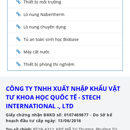
Thiết bị môi trường
Lò nung Nabertherm
Lò nung chuyên dụng
Tủ an toàn sinh học Biobase
Máy cất nước
Thiết bị phòng thí nghiệm
CÔNG TY TNHH XUẤT NHẬP KHẨU VẬT
TƯ KHOA HỌC QUỐC TẾ - STECH
INTERNATIONAL ., LTD
Giấy chứng nhận ĐKKD số: 0107469877 - Do Sở kế
hoạch đầu tư cấp ngày: 13/06/2016
Trụ sở chính:
BT1B-A312, KĐT Mễ Trì Thượng, Phường Từ