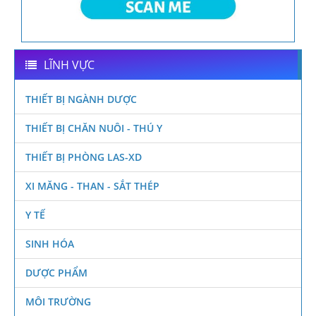
LĨNH VỰC
THIẾT BỊ NGÀNH DƯỢC
THIẾT BỊ CHĂN NUÔI - THÚ Y
THIẾT BỊ PHÒNG LAS-XD
XI MĂNG - THAN - SẮT THÉP
Y TẾ
SINH HÓA
DƯỢC PHẨM
MÔI TRƯỜNG