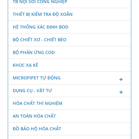
TB NỘI SOI CÔNG NGHIỆP
THIẾT BỊ KIỂM TRA ĐỘ XOẮN
HỆ THỐNG XÁC ĐỊNH BOD
BỘ CHIẾT XƠ - CHIẾT BÉO
BỘ PHẢN ỨNG COD
KHÚC XẠ KẾ
MICROPIPET TỰ ĐỘNG
DỤNG CỤ - VẬT TƯ
HÓA CHẤT THÍ NGHIỆM
AN TOÀN HÓA CHẤT
ĐỒ BẢO HỘ HÓA CHẤT