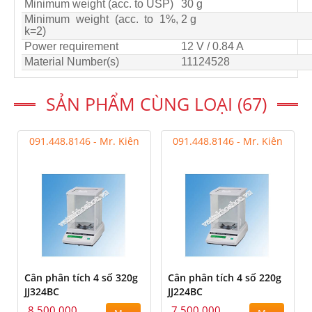
Minimum weight (acc. to USP)
30 g
Minimum weight (acc. to 1%,
2 g
k=2)
Power requirement
12 V / 0.84 A
Material Number(s)
11124528
SẢN PHẨM CÙNG LOẠI (67)
091.448.8146 - Mr. Kiên
091.448.8146 - Mr. Kiên
Cân phân tích 4 số 320g
Cân phân tích 4 số 220g
JJ324BC
JJ224BC
8,500,000
7,500,000