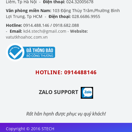
Liêm, Tp Hà Nội -
Điện thoại:
024.32005678
Văn phòng miền Nam:
103 Đặng Thùy Trâm,Phường Bình
Lợi Trung, Tp HCM -
Điện thoại:
028.6686.9955
Hotline:
0914.488.146 / 0918.682.088
-
Email:
kd4.stech@gmail.com -
Website:
vatutkhoahoc.com.vn
HOTLINE: 0914488146
ZALO SUPPORT
Rất hân hạnh được phục vụ quý khách!
Copyright © 2016 STECH