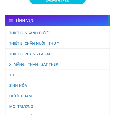
LĨNH VỰC
THIẾT BỊ NGÀNH DƯỢC
THIẾT BỊ CHĂN NUÔI - THÚ Y
THIẾT BỊ PHÒNG LAS-XD
XI MĂNG - THAN - SẮT THÉP
Y TẾ
SINH HÓA
DƯỢC PHẨM
MÔI TRƯỜNG