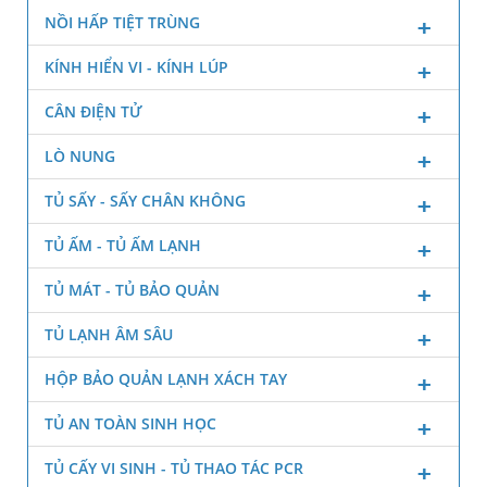
NỒI HẤP TIỆT TRÙNG
KÍNH HIỂN VI - KÍNH LÚP
CÂN ĐIỆN TỬ
LÒ NUNG
TỦ SẤY - SẤY CHÂN KHÔNG
TỦ ẤM - TỦ ẤM LẠNH
TỦ MÁT - TỦ BẢO QUẢN
TỦ LẠNH ÂM SÂU
HỘP BẢO QUẢN LẠNH XÁCH TAY
TỦ AN TOÀN SINH HỌC
TỦ CẤY VI SINH - TỦ THAO TÁC PCR