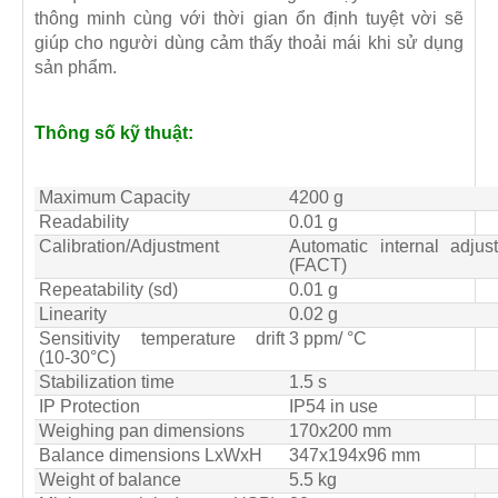
thông minh cùng với thời gian ổn định tuyệt vời sẽ
giúp cho người dùng cảm
thấy thoải mái khi sử dụng
sản phẩm.
Thông số kỹ thuật:
Maximum Capacity
4200 g
Readability
0.01 g
Calibration/Adjustment
Automatic internal adjus
(FACT)
Repeatability (sd)
0.01 g
Linearity
0.02 g
Sensitivity temperature drift
3 ppm/ °C
(10-30°C)
Stabilization time
1.5 s
IP Protection
IP54 in use
Weighing pan dimensions
170x200 mm
Balance dimensions LxWxH
347x194x96 mm
Weight of balance
5.5 kg