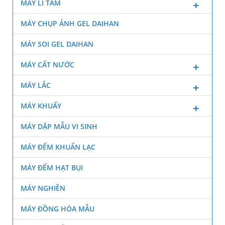
MÁY LI TÂM
MÁY CHỤP ẢNH GEL DAIHAN
MÁY SOI GEL DAIHAN
MÁY CẤT NƯỚC
MÁY LẮC
MÁY KHUẤY
MÁY DẬP MẪU VI SINH
MÁY ĐẾM KHUẨN LẠC
MÁY ĐẾM HẠT BỤI
MÁY NGHIỀN
MÁY ĐỒNG HÓA MẪU