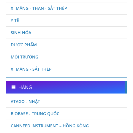
XI MĂNG - THAN - SẮT THÉP
Y TẾ
SINH HÓA
DƯỢC PHẨM
MÔI TRƯỜNG
XI MĂNG - SẮT THÉP
HÃNG
ATAGO - NHẬT
BIOBASE - TRUNG QUỐC
CANNEED INSTRUMENT – HỒNG KÔNG