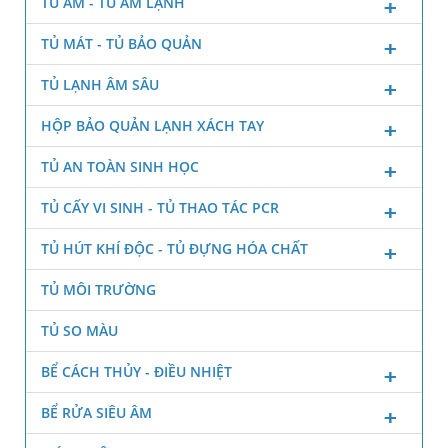
TỦ ẤM - TỦ ẤM LẠNH
TỦ MÁT - TỦ BẢO QUẢN
TỦ LẠNH ÂM SÂU
HỘP BẢO QUẢN LẠNH XÁCH TAY
TỦ AN TOÀN SINH HỌC
TỦ CẤY VI SINH - TỦ THAO TÁC PCR
TỦ HÚT KHÍ ĐỘC - TỦ ĐỰNG HÓA CHẤT
TỦ MÔI TRƯỜNG
TỦ SO MÀU
BỂ CÁCH THỦY - ĐIỀU NHIỆT
BỂ RỬA SIÊU ÂM