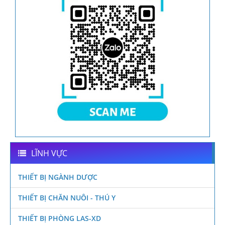
LĨNH VỰC
THIẾT BỊ NGÀNH DƯỢC
THIẾT BỊ CHĂN NUÔI - THÚ Y
THIẾT BỊ PHÒNG LAS-XD