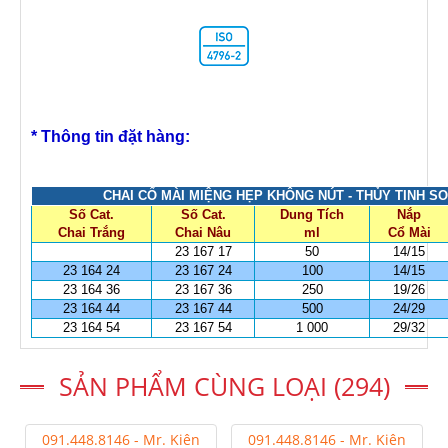
* Thông tin đặt hàng:
CHAI CỔ MÀI MIỆNG HẸP KHÔNG NÚT - THỦY TINH SO
Số Cat.
Số Cat.
Dung Tích
Nắp
Chai Trắng
Chai Nâu
ml
Cổ Mài
23 167 17
50
14/15
23 164 24
23 167 24
100
14/15
23 164 36
23 167 36
250
19/26
23 164 44
23 167 44
500
24/29
23 164 54
23 167 54
1 000
29/32
SẢN PHẨM CÙNG LOẠI (294)
091.448.8146 - Mr. Kiên
091.448.8146 - Mr. Kiên