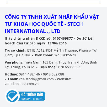
CÔNG TY TNHH XUẤT NHẬP KHẨU VẬT
TƯ KHOA HỌC QUỐC TẾ - STECH
INTERNATIONAL ., LTD
Giấy chứng nhận ĐKKD số: 0107469877 - Do Sở kế
hoạch đầu tư cấp ngày: 13/06/2016
Trụ sở chính:
BT1B-A312, KĐT Mễ Trì Thượng, Phường Từ
Liêm, Tp Hà Nội -
Điện thoại:
024.32005678
Văn phòng miền Nam:
103 Đặng Thùy Trâm,Phường Bình
Lợi Trung, Tp HCM -
Điện thoại:
028.6686.9955
Hotline:
0914.488.146 / 0918.682.088
-
Email:
kd4.stech@gmail.com -
Website:
vatutkhoahoc.com.vn