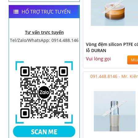
HỔ TRỢ TRỰC TUYẾN
Tư vấn trực tuyến
Tel/Zalo/WhatsApp: 0914.488.146
Vòng đệm silicon PTFE c
lỗ DURAN
Vui lòng gọi
MU
091.448.8146 - Mr. Kiê