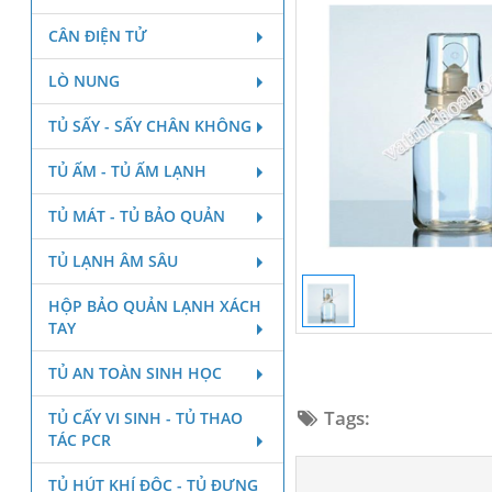
CÂN ĐIỆN TỬ
LÒ NUNG
TỦ SẤY - SẤY CHÂN KHÔNG
TỦ ẤM - TỦ ẤM LẠNH
TỦ MÁT - TỦ BẢO QUẢN
TỦ LẠNH ÂM SÂU
HỘP BẢO QUẢN LẠNH XÁCH
TAY
TỦ AN TOÀN SINH HỌC
Tags:
TỦ CẤY VI SINH - TỦ THAO
TÁC PCR
TỦ HÚT KHÍ ĐỘC - TỦ ĐỰNG