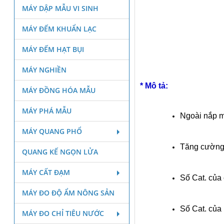
MÁY DẬP MẪU VI SINH
MÁY ĐẾM KHUẨN LẠC
MÁY ĐẾM HẠT BỤI
MÁY NGHIỀN
* Mô tả:
MÁY ĐỒNG HÓA MẪU
MÁY PHÁ MẪU
Ngoài nắp mà
MÁY QUANG PHỔ
Tăng cường s
QUANG KẾ NGỌN LỬA
MÁY CẤT ĐẠM
Số Cat. của
MÁY ĐO ĐỘ ẨM NÔNG SẢN
Số Cat. của
MÁY ĐO CHỈ TIÊU NƯỚC