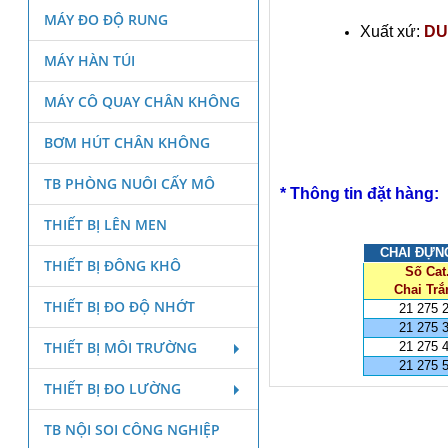
MÁY ĐO ĐỘ RUNG
Xuất xứ:
DU
MÁY HÀN TÚI
MÁY CÔ QUAY CHÂN KHÔNG
BƠM HÚT CHÂN KHÔNG
TB PHÒNG NUÔI CẤY MÔ
* Thông tin đặt hàng:
THIẾT BỊ LÊN MEN
CHAI ĐỰNG
THIẾT BỊ ĐÔNG KHÔ
Số Cat
Chai Trắ
THIẾT BỊ ĐO ĐỘ NHỚT
21 275 
21 275 
THIẾT BỊ MÔI TRƯỜNG
21 275 
21 275 
THIẾT BỊ ĐO LƯỜNG
TB NỘI SOI CÔNG NGHIỆP