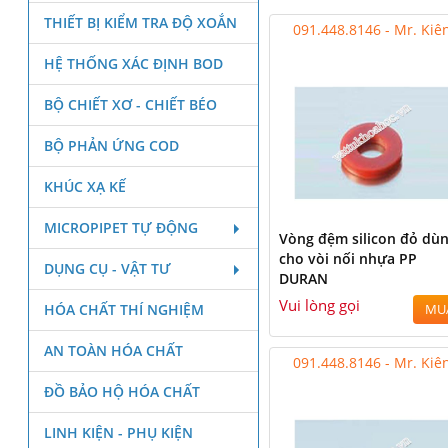
THIẾT BỊ KIỂM TRA ĐỘ XOẮN
091.448.8146 - Mr. Kiê
HỆ THỐNG XÁC ĐỊNH BOD
BỘ CHIẾT XƠ - CHIẾT BÉO
BỘ PHẢN ỨNG COD
KHÚC XẠ KẾ
MICROPIPET TỰ ĐỘNG
Vòng đệm silicon đỏ dù
cho vòi nối nhựa PP
DỤNG CỤ - VẬT TƯ
DURAN
Vui lòng gọi
HÓA CHẤT THÍ NGHIỆM
MU
AN TOÀN HÓA CHẤT
091.448.8146 - Mr. Kiê
ĐỒ BẢO HỘ HÓA CHẤT
LINH KIỆN - PHỤ KIỆN