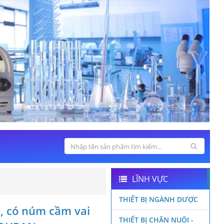
LĨNH VỰC
THIẾT BỊ NGÀNH DƯỢC
, có núm cầm vai
THIẾT BỊ CHĂN NUÔI -