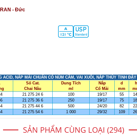
RAN - Đức
 ACID, NẮP MÀI CHUẨN CÓ NÙM CẦM, VAI XUÔI, NẮP THỦY TINH ĐẬY
.
Số Cat.
Dung Tích
Nắp
d
ng
Chai Nâu
ml
Cổ Mài
mm
m
24
21 275 24 6
100
19/17
55
1
36
21 275 36 6
250
19/17
75
1
44
21 275 44 6
500
24/20
82
2
54
21 275 54 6
1 000
29/32
109
2
SẢN PHẨM CÙNG LOẠI (294)