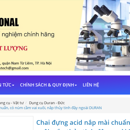
N TỨC
CHÍNH SÁCH & QUY ĐỊNH
LIÊN HỆ
ng cụ - Vật tư
Dụng cụ Duran - Đức
huẩn, có núm cầm vai xuôi, nắp thủy tinh đậy ngoài DURAN
Chai đựng acid nắp mài chuẩn