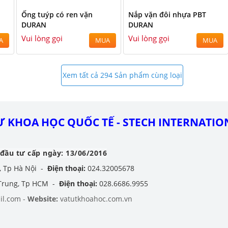
1
Ống tuýp có ren vặn
Nắp vặn đôi nhựa PBT
DURAN
DURAN
Vui lòng gọi
Vui lòng gọi
A
MUA
MUA
Xem tất cả 294 Sản phẩm cùng loại
 KHOA HỌC QUỐC TẾ - STECH INTERNATION
đầu tư cấp ngày: 13/06/2016
, Tp Hà Nội -
Điện thoại:
024.32005678
 Trung, Tp HCM -
Điện thoại:
028.6686.9955
il.com -
Website:
vatutkhoahoc.com.vn