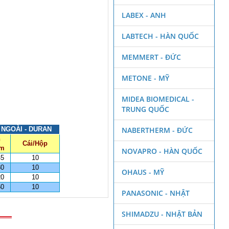
LABEX - ANH
LABTECH - HÀN QUỐC
MEMMERT - ĐỨC
METONE - MỸ
MIDEA BIOMEDICAL -
TRUNG QUỐC
 NGOÀI - DURAN
NABERTHERM - ĐỨC
h
Cái/Hộp
m
NOVAPRO - HÀN QUỐC
45
10
80
10
OHAUS - MỸ
20
10
60
10
PANASONIC - NHẬT
SHIMADZU - NHẬT BẢN