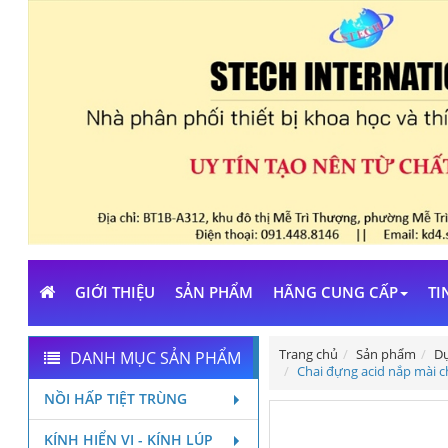
GIỚI THIỆU
SẢN PHẨM
HÃNG CUNG CẤP
TI
Trang chủ
Sản phẩm
Dụ
DANH MỤC SẢN PHẨM
Chai đựng acid nắp mài c
NỒI HẤP TIỆT TRÙNG
KÍNH HIỂN VI - KÍNH LÚP