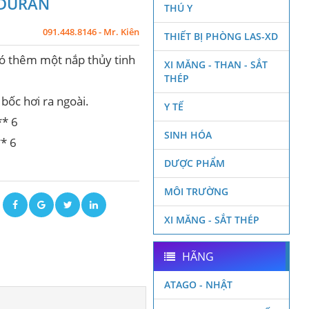
i DURAN
THÚ Y
091.448.8146 - Mr. Kiên
THIẾT BỊ PHÒNG LAS-XD
có thêm một nắp thủy tinh
XI MĂNG - THAN - SẮT
THÉP
 bốc hơi ra ngoài.
Y TẾ
** 6
SINH HÓA
** 6
DƯỢC PHẨM
MÔI TRƯỜNG
ẽ
XI MĂNG - SẮT THÉP
HÃNG
ATAGO - NHẬT