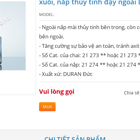
xuôi, nắp thủy tinh đậy ngoà
MODEL:
- Ngoài nắp mài thủy tinh bên trong, còn 
bên ngoài.
- Tăng cường sự bảo vệ an toàn, tránh axit
- Số Cat. của chai: 21 273 ** hoặc 21 273 
- Số Cat. của nắp: 21 274 ** hoặc 21 274 
- Xuất xứ: DURAN Đức
Vui lòng gọi
Chia s
MUA
CHI TIẾT SẢN PHẨM