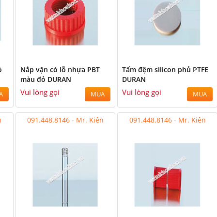
ó
Nắp vặn có lỗ nhựa PBT
Tấm đệm silicon phủ PTFE
màu đỏ DURAN
DURAN
Vui lòng gọi
Vui lòng gọi
A
MUA
MUA
n
091.448.8146 - Mr. Kiên
091.448.8146 - Mr. Kiên