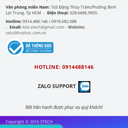
Văn phòng miền Nam:
103 Đặng Thùy Trâm,Phường Bình
Lợi Trung, Tp HCM -
Điện thoại:
028.6686.9955
Hotline:
0914.488.146 / 0918.682.088
-
Email:
kd4.stech@gmail.com -
Website:
vatutkhoahoc.com.vn
HOTLINE: 0914488146
ZALO SUPPORT
Rất hân hạnh được phục vụ quý khách!
Copyright © 2016 STECH
INTERNATIONAL ., LTD