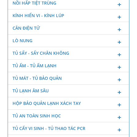
NỒI HẤP TIỆT TRÙNG
KÍNH HIỂN VI - KÍNH LÚP
CÂN ĐIỆN TỬ
LÒ NUNG
TỦ SẤY - SẤY CHÂN KHÔNG
TỦ ẤM - TỦ ẤM LẠNH
TỦ MÁT - TỦ BẢO QUẢN
TỦ LẠNH ÂM SÂU
HỘP BẢO QUẢN LẠNH XÁCH TAY
TỦ AN TOÀN SINH HỌC
TỦ CẤY VI SINH - TỦ THAO TÁC PCR