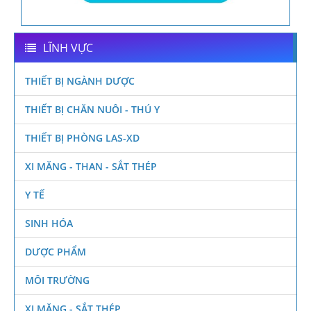
LĨNH VỰC
THIẾT BỊ NGÀNH DƯỢC
THIẾT BỊ CHĂN NUÔI - THÚ Y
THIẾT BỊ PHÒNG LAS-XD
XI MĂNG - THAN - SẮT THÉP
Y TẾ
SINH HÓA
DƯỢC PHẨM
MÔI TRƯỜNG
XI MĂNG - SẮT THÉP