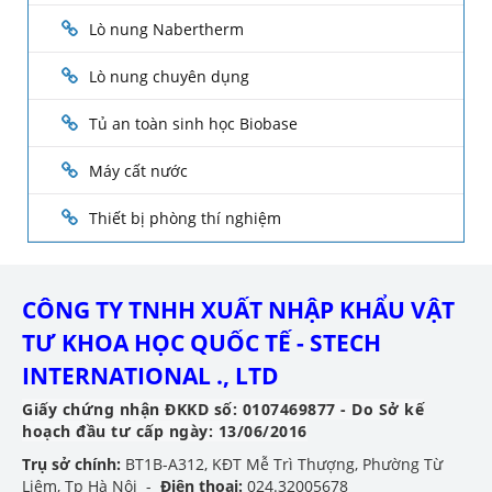
Lò nung Nabertherm
Lò nung chuyên dụng
Tủ an toàn sinh học Biobase
Máy cất nước
Thiết bị phòng thí nghiệm
CÔNG TY TNHH XUẤT NHẬP KHẨU VẬT
TƯ KHOA HỌC QUỐC TẾ - STECH
INTERNATIONAL ., LTD
Giấy chứng nhận ĐKKD số: 0107469877 - Do Sở kế
hoạch đầu tư cấp ngày: 13/06/2016
Trụ sở chính:
BT1B-A312, KĐT Mễ Trì Thượng, Phường Từ
Liêm, Tp Hà Nội -
Điện thoại:
024.32005678