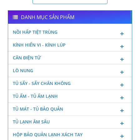
DANH MỤC SẢN PHẨM
NỒI HẤP TIỆT TRÙNG
KÍNH HIỂN VI - KÍNH LÚP
CÂN ĐIỆN TỬ
LÒ NUNG
TỦ SẤY - SẤY CHÂN KHÔNG
TỦ ẤM - TỦ ẤM LẠNH
TỦ MÁT - TỦ BẢO QUẢN
TỦ LẠNH ÂM SÂU
HỘP BẢO QUẢN LẠNH XÁCH TAY