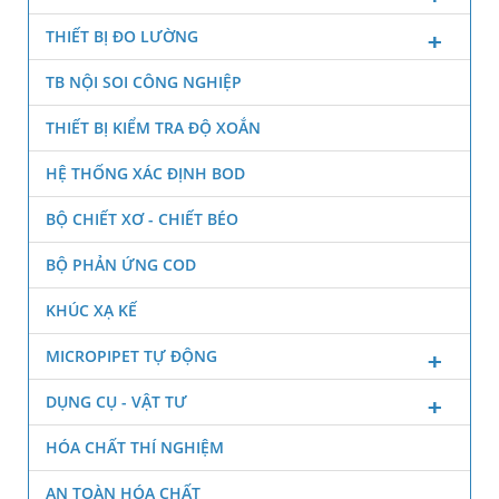
THIẾT BỊ ĐO LƯỜNG
TB NỘI SOI CÔNG NGHIỆP
THIẾT BỊ KIỂM TRA ĐỘ XOẮN
HỆ THỐNG XÁC ĐỊNH BOD
BỘ CHIẾT XƠ - CHIẾT BÉO
BỘ PHẢN ỨNG COD
KHÚC XẠ KẾ
MICROPIPET TỰ ĐỘNG
DỤNG CỤ - VẬT TƯ
HÓA CHẤT THÍ NGHIỆM
AN TOÀN HÓA CHẤT