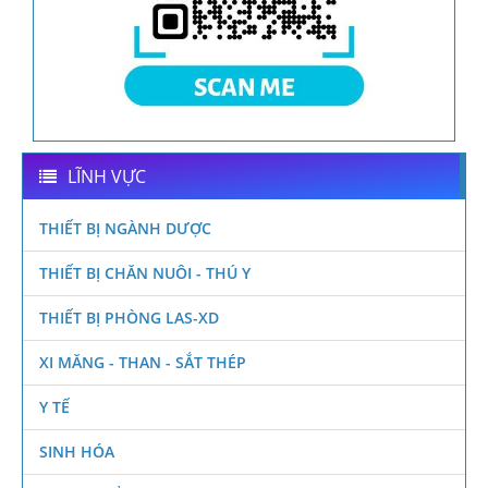
LĨNH VỰC
THIẾT BỊ NGÀNH DƯỢC
THIẾT BỊ CHĂN NUÔI - THÚ Y
THIẾT BỊ PHÒNG LAS-XD
XI MĂNG - THAN - SẮT THÉP
Y TẾ
SINH HÓA