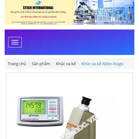
Toggle
navigation
Trang chủ
Sản phẩm
Khúc xạ kế
Khúc xạ kế Abbe Atago