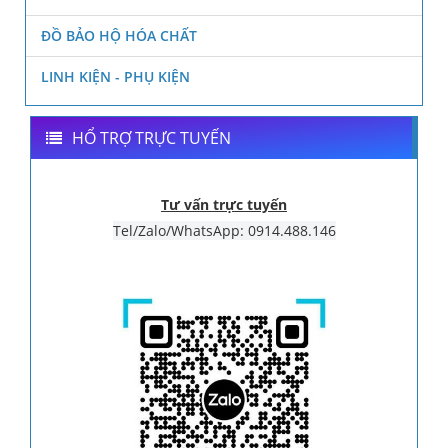
ĐỒ BẢO HỘ HÓA CHẤT
LINH KIỆN - PHỤ KIỆN
HỔ TRỢ TRỰC TUYẾN
Tư vấn trực tuyến
Tel/Zalo/WhatsApp: 0914.488.146