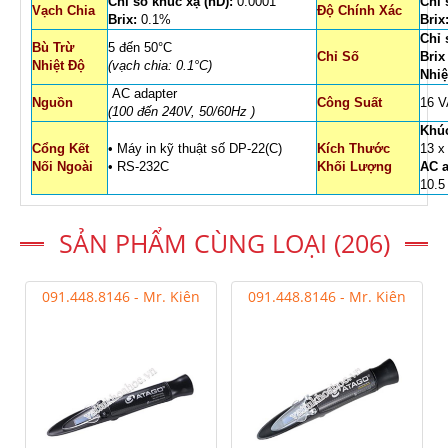
Chỉ số khúc xạ (nD):
0.0001
Chỉ 
Vạch Chia
Độ Chính Xác
Brix:
0.1%
Brix
Chỉ 
Bù Trừ
5 đến 50°C
Chỉ Số
Brix
Nhiệt Độ
(vạch chia: 0.1°C)
Nhiệ
AC adapter
Nguồn
Công Suất
16 V
(100 đến 240V, 50/60Hz )
Khúc
Cổng Kết
• Máy in kỹ thuật số DP-22(C)
Kích Thước
13 x
Nối Ngoài
• RS-232C
Khối Lượng
AC a
10.5
SẢN PHẨM CÙNG LOẠI (206)
091.448.8146 - Mr. Kiên
091.448.8146 - Mr. Kiên