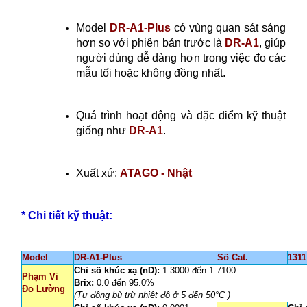
Model
DR-A1-Plus
có vùng quan sát sáng
hơn so với phiên bản trước là
DR-A1
, giúp
người dùng dễ dàng hơn trong việc đo các
mẫu tối hoặc không đồng nhất.
Quá trình hoạt động và đặc điểm kỹ thuật
giống như
DR-A1
.
Xuất xứ:
ATAGO - Nhật
* Chi tiết kỹ thuật:
Model
DR-A1-Plus
Số Cat.
1311
Chỉ số khúc xạ (nD):
1.3000 đến 1.7100
Phạm Vi
Brix:
0.0 đến 95.0%
Đo Lường
(Tự động bù trừ nhiệt độ ở 5 đến 50°C )