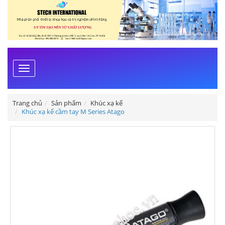
Toggle
navigation
Trang chủ
Sản phẩm
Khúc xạ kế
Khúc xạ kế cầm tay M Series Atago