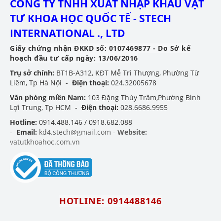
CÔNG TY TNHH XUẤT NHẬP KHẨU VẬT
TƯ KHOA HỌC QUỐC TẾ - STECH
INTERNATIONAL ., LTD
Giấy chứng nhận ĐKKD số: 0107469877 - Do Sở kế
hoạch đầu tư cấp ngày: 13/06/2016
Trụ sở chính:
BT1B-A312, KĐT Mễ Trì Thượng, Phường Từ
Liêm, Tp Hà Nội -
Điện thoại:
024.32005678
Văn phòng miền Nam:
103 Đặng Thùy Trâm,Phường Bình
Lợi Trung, Tp HCM -
Điện thoại:
028.6686.9955
Hotline:
0914.488.146 / 0918.682.088
-
Email:
kd4.stech@gmail.com -
Website:
vatutkhoahoc.com.vn
HOTLINE: 0914488146