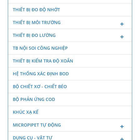
THIẾT BỊ ĐO ĐỘ NHỚT
THIẾT BỊ MÔI TRƯỜNG
THIẾT BỊ ĐO LƯỜNG
TB NỘI SOI CÔNG NGHIỆP
THIẾT BỊ KIỂM TRA ĐỘ XOẮN
HỆ THỐNG XÁC ĐỊNH BOD
BỘ CHIẾT XƠ - CHIẾT BÉO
BỘ PHẢN ỨNG COD
KHÚC XẠ KẾ
MICROPIPET TỰ ĐỘNG
DỤNG CỤ - VẬT TƯ