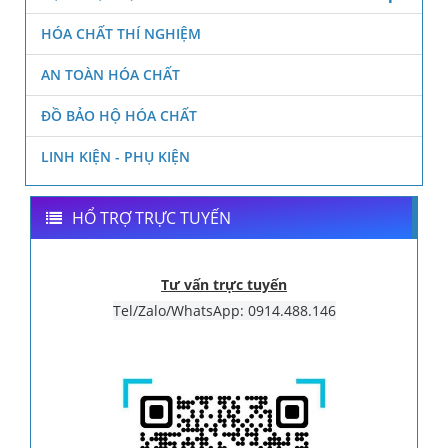
HÓA CHẤT THÍ NGHIỆM
AN TOÀN HÓA CHẤT
ĐỒ BẢO HỘ HÓA CHẤT
LINH KIỆN - PHỤ KIỆN
HỔ TRỢ TRỰC TUYẾN
Tư vấn trực tuyến
Tel/Zalo/WhatsApp: 0914.488.146