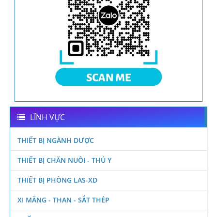
LĨNH VỰC
THIẾT BỊ NGÀNH DƯỢC
THIẾT BỊ CHĂN NUÔI - THÚ Y
THIẾT BỊ PHÒNG LAS-XD
XI MĂNG - THAN - SẮT THÉP