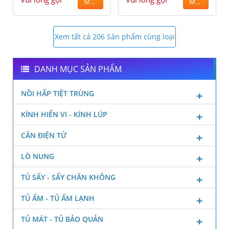
MUA
MUA
Xem tất cả 206 Sản phẩm cùng loại
DANH MỤC SẢN PHẨM
NỒI HẤP TIỆT TRÙNG
KÍNH HIỂN VI - KÍNH LÚP
CÂN ĐIỆN TỬ
LÒ NUNG
TỦ SẤY - SẤY CHÂN KHÔNG
TỦ ẤM - TỦ ẤM LẠNH
TỦ MÁT - TỦ BẢO QUẢN