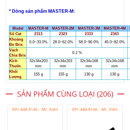
* Dòng sản phẩm MASTER-M:
Model
MASTER-M
MASTER-2M
MASTER-3M
MASTER-4M
Số Cat
2313
2323
2333
2343
Khoảng
0.0~33.0%
28.0~62.0%
58.0~90.0%
45.0~82.0%
Đo Brix
Vạch
0.2 %
Chia Brix
Kích
32x34x203
32x34x203
32x34x168
32x34x168
Thước
mm
mm
mm
mm
Khối
155 g
155 g
130 g
130 g
Lượng
SẢN PHẨM CÙNG LOẠI (206)
091.448.8146 - Mr. Kiên
091.448.8146 - Mr. Kiên