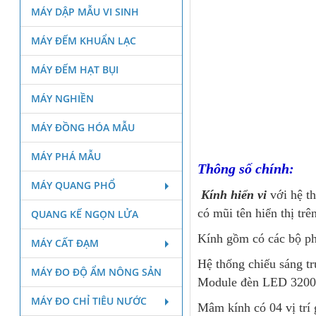
MÁY DẬP MẪU VI SINH
MÁY ĐẾM KHUẨN LẠC
MÁY ĐẾM HẠT BỤI
MÁY NGHIỀN
MÁY ĐỒNG HÓA MẪU
MÁY PHÁ MẪU
Thông số chính:
MÁY QUANG PHỔ
Kính hiển vi
với hệ t
có mũi tên hiển thị trê
QUANG KẾ NGỌN LỬA
Kính gồm có các bộ ph
MÁY CẤT ĐẠM
Hệ thống chiếu sáng tr
MÁY ĐO ĐỘ ẨM NÔNG SẢN
Module đèn LED 3200K
MÁY ĐO CHỈ TIÊU NƯỚC
Mâm kính có 04 vị trí 