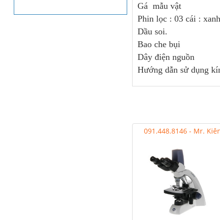
Gá mẫu vật
Phin lọc : 03 cái : xan
Dầu soi.
Bao che bụi
Dây điện nguồn
Hướng dẫn sử dụng kín
091.448.8146 - Mr. Kiê