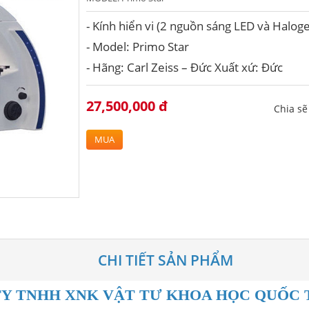
- Kính hiển vi (2 nguồn sáng LED và Halog
- Model: Primo Star
- Hãng: Carl Zeiss – Đức Xuất xứ: Đức
27,500,000 đ
Chia s
MUA
CHI TIẾT SẢN PHẨM
Y TNHH XNK VẬT TƯ KHOA HỌC QUỐC T