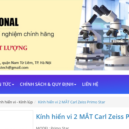
N TỨC
CHÍNH SÁCH & QUY ĐỊNH
LIÊN HỆ
nh hiển vi - Kính lúp
Kính hiển vi 2 MẮT Carl Zeiss Primo Star
Kính hiển vi 2 MẮT Carl Zeiss 
MODEL:
Primo Star