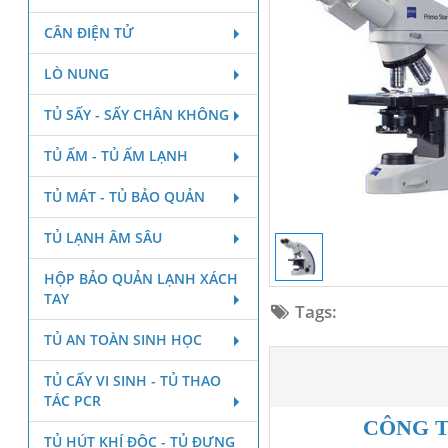
CÂN ĐIỆN TỬ
LÒ NUNG
TỦ SẤY - SẤY CHÂN KHÔNG
TỦ ẤM - TỦ ẤM LẠNH
TỦ MÁT - TỦ BẢO QUẢN
TỦ LẠNH ÂM SÂU
HỘP BẢO QUẢN LẠNH XÁCH
TAY
Tags:
TỦ AN TOÀN SINH HỌC
TỦ CẤY VI SINH - TỦ THAO
TÁC PCR
CÔNG T
TỦ HÚT KHÍ ĐỘC - TỦ ĐỰNG