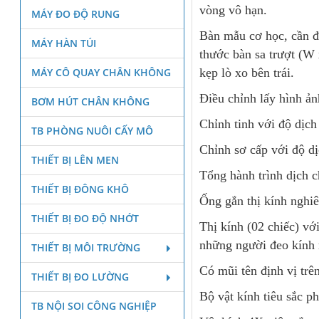
vòng vô hạn.
MÁY ĐO ĐỘ RUNG
Bàn mẫu cơ học, cần đ
MÁY HÀN TÚI
thước bàn sa trượt (W
MÁY CÔ QUAY CHÂN KHÔNG
kẹp lò xo bên trái.
Điều chỉnh lấy hình ảnh
BƠM HÚT CHÂN KHÔNG
Chỉnh tinh với độ dịc
TB PHÒNG NUÔI CẤY MÔ
Chỉnh sơ cấp với độ d
THIẾT BỊ LÊN MEN
Tổng hành trình dịch 
THIẾT BỊ ĐÔNG KHÔ
Ống gắn thị kính nghi
THIẾT BỊ ĐO ĐỘ NHỚT
Thị kính (02 chiếc) vớ
những người đeo kính m
THIẾT BỊ MÔI TRƯỜNG
Có mũi tên định vị trên
THIẾT BỊ ĐO LƯỜNG
Bộ vật kính tiêu sắc p
TB NỘI SOI CÔNG NGHIỆP