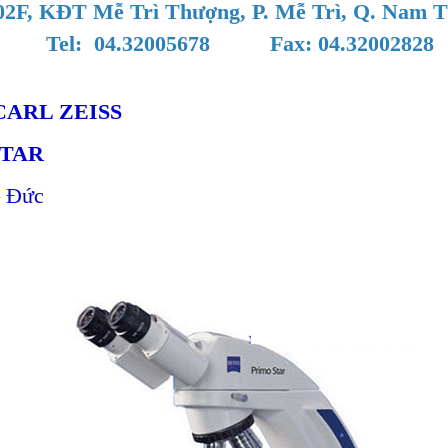
02F, KĐT Mễ Trì Thượng, P. Mễ Trì, Q. Nam 
Tel: 04.32005678 Fax: 04.32002828
CARL ZEISS
STAR
– Đức