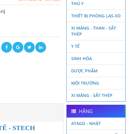
THÚ Y
en)
THIẾT BỊ PHÒNG LAS-XD
XI MĂNG - THAN - SẮT
THÉP
Y TẾ
ẽ
SINH HÓA
DƯỢC PHẨM
MÔI TRƯỜNG
XI MĂNG - SẮT THÉP
HÃNG
ATAGO - NHẬT
Ế - STECH