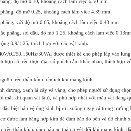
 phẳng, độ mở 0.10, khoảng cách làm việc 6.50 mm
c phẳng, độ mở 0.25, khoảng cách làm việc 4.39 mm
c phẳng, với độ mở 0.65, khoảng cách làm việc 0.48 mm
sắc phẳng, soi dầu, độ mở 1.25, khoảng cách làm việc 0.13
ộng 0,9/1,25, thích hợp với các vật kính.
40VAC/50...60Hz/30VA, được thiết kế cho phép lắp vào lưng
ch hợp cả trên thực địa, có phích cắm khác nhau, thích hợp v
nguồn trên thân kính tiện ích khi mang kính.
nh dương, xanh lá cây và vàng, cho phép người sử dụng chọn
i mắt khi quan sát lâu), và phù hợp nhất với mẫu vật đang qu
đặc biệt bảo vệ ống kính bị rơi xuống ngay cả trong trường h
 cơ được làm bằng hợp kim để đảm bảo độ bền và độ chính x
m trên thân kính, đảm bảo an toàn tuyệt đối khi mang kính, đ