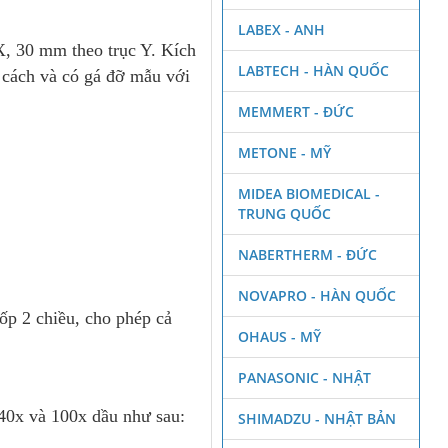
LABEX - ANH
X, 30 mm theo trục Y. Kích
LABTECH - HÀN QUỐC
 cách và có gá đỡ mẫu với
MEMMERT - ĐỨC
METONE - MỸ
MIDEA BIOMEDICAL -
TRUNG QUỐC
NABERTHERM - ĐỨC
NOVAPRO - HÀN QUỐC
ốp 2 chiều, cho phép cả
OHAUS - MỸ
PANASONIC - NHẬT
 40x và 100x dầu như sau:
SHIMADZU - NHẬT BẢN