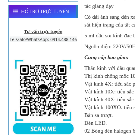
tác giảng dạy
HỔ TRỢ TRỰC TUYẾN
Có dải ánh sáng đèn xa
sát hiện trạng của tất 
Tư vấn trực tuyến
5 ml dầu soi kính đặc 
Tel/Zalo/WhatsApp: 0914.488.146
Nguồn điện: 220V/50H
Cung cấp bao gồm:
Thân kính với đầu quan
Thị kính chống mốc 10
Vật kính 4X: tiêu sắc
Vật kính 10X: tiêu sắ
Vật kính 40X: tiêu sắ
Vật kính 100XO: tiêu 
Bàn sa trượt.
Đèn LED.
02 Bóng đèn halogen