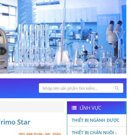
LĨNH VỰC
Primo Star
THIẾT BỊ NGÀNH DƯỢC
THIẾT BỊ CHĂN NUÔI -
091.448.8146 - Mr. Kiên