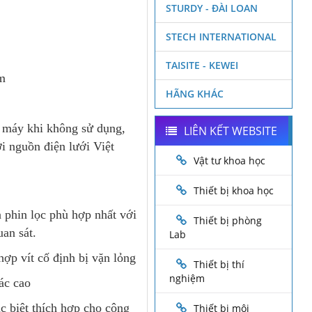
STURDY - ĐÀI LOAN
STECH INTERNATIONAL
TAISITE - KEWEI
mm
HÃNG KHÁC
 máy khi không sử dụng,
LIÊN KẾT WEBSITE
ới nguồn điện lưới Việt
Vật tư khoa học
Thiết bị khoa học
 phin lọc phù hợp nhất với
Thiết bị phòng
an sát.
Lab
ợp vít cố định bị vặn lỏng
Thiết bị thí
nghiệm
ác cao
ặc biệt thích hợp cho công
Thiết bị môi