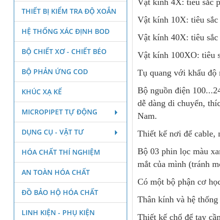
Vật kính 4X: tiêu sắc
THIẾT BỊ KIỂM TRA ĐỘ XOẮN
Vật kính 10X: tiêu sắ
HỆ THỐNG XÁC ĐỊNH BOD
Vật kính 40X: tiêu sắ
BỘ CHIẾT XƠ - CHIẾT BÉO
Vật kính 100XO: tiêu 
BỘ PHẢN ỨNG COD
Tụ quang với khẩu độ r
Bộ nguồn điện 100...2
KHÚC XẠ KẾ
dễ dàng di chuyển, thí
MICROPIPET TỰ ĐỘNG
Nam.
DỤNG CỤ - VẬT TƯ
Thiết kế nơi để cable, 
Bộ 03 phin lọc màu xa
HÓA CHẤT THÍ NGHIỆM
mắt của mình (tránh mỏ
AN TOÀN HÓA CHẤT
Có một bộ phận cơ học 
ĐỒ BẢO HỘ HÓA CHẤT
Thân kính và hệ thống
LINH KIỆN - PHỤ KIỆN
Thiết kế chổ để tay cầ