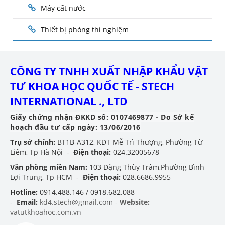
Máy cất nước
Thiết bị phòng thí nghiệm
CÔNG TY TNHH XUẤT NHẬP KHẨU VẬT
TƯ KHOA HỌC QUỐC TẾ - STECH
INTERNATIONAL ., LTD
Giấy chứng nhận ĐKKD số: 0107469877 - Do Sở kế
hoạch đầu tư cấp ngày: 13/06/2016
Trụ sở chính:
BT1B-A312, KĐT Mễ Trì Thượng, Phường Từ
Liêm, Tp Hà Nội -
Điện thoại:
024.32005678
Văn phòng miền Nam:
103 Đặng Thùy Trâm,Phường Bình
Lợi Trung, Tp HCM -
Điện thoại:
028.6686.9955
Hotline:
0914.488.146 / 0918.682.088
-
Email:
kd4.stech@gmail.com -
Website:
vatutkhoahoc.com.vn