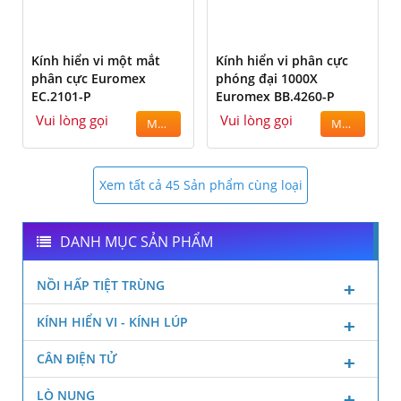
Kính hiển vi một mắt
Kính hiển vi phân cực
phân cực Euromex
phóng đại 1000X
EC.2101-P
Euromex BB.4260-P
Vui lòng gọi
Vui lòng gọi
MUA
MUA
Xem tất cả 45 Sản phẩm cùng loại
DANH MỤC SẢN PHẨM
NỒI HẤP TIỆT TRÙNG
KÍNH HIỂN VI - KÍNH LÚP
CÂN ĐIỆN TỬ
LÒ NUNG