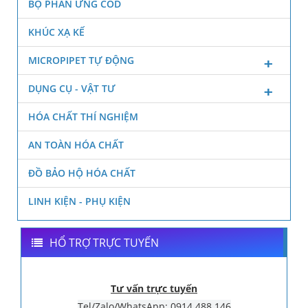
BỘ PHẢN ỨNG COD
KHÚC XẠ KẾ
MICROPIPET TỰ ĐỘNG
DỤNG CỤ - VẬT TƯ
HÓA CHẤT THÍ NGHIỆM
AN TOÀN HÓA CHẤT
ĐỒ BẢO HỘ HÓA CHẤT
LINH KIỆN - PHỤ KIỆN
HỔ TRỢ TRỰC TUYẾN
Tư vấn trực tuyến
Tel/Zalo/WhatsApp: 0914.488.146