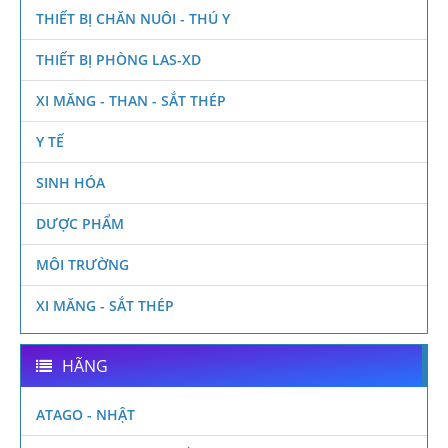
THIẾT BỊ CHĂN NUÔI - THÚ Y
THIẾT BỊ PHÒNG LAS-XD
XI MĂNG - THAN - SẮT THÉP
Y TẾ
SINH HÓA
DƯỢC PHẨM
MÔI TRƯỜNG
XI MĂNG - SẮT THÉP
HÃNG
ATAGO - NHẬT