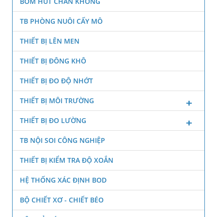
BƠM HÚT CHÂN KHÔNG
TB PHÒNG NUÔI CẤY MÔ
THIẾT BỊ LÊN MEN
THIẾT BỊ ĐÔNG KHÔ
THIẾT BỊ ĐO ĐỘ NHỚT
THIẾT BỊ MÔI TRƯỜNG
THIẾT BỊ ĐO LƯỜNG
TB NỘI SOI CÔNG NGHIỆP
THIẾT BỊ KIỂM TRA ĐỘ XOẮN
HỆ THỐNG XÁC ĐỊNH BOD
BỘ CHIẾT XƠ - CHIẾT BÉO