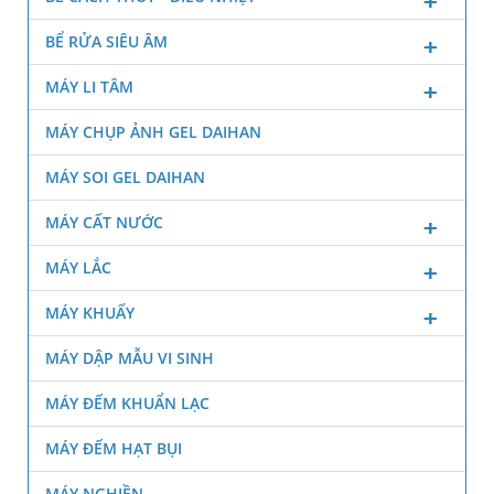
BỂ RỬA SIÊU ÂM
MÁY LI TÂM
MÁY CHỤP ẢNH GEL DAIHAN
MÁY SOI GEL DAIHAN
MÁY CẤT NƯỚC
MÁY LẮC
MÁY KHUẤY
MÁY DẬP MẪU VI SINH
MÁY ĐẾM KHUẨN LẠC
MÁY ĐẾM HẠT BỤI
MÁY NGHIỀN