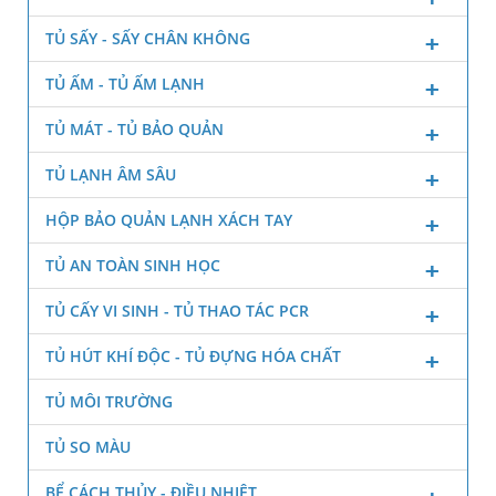
TỦ SẤY - SẤY CHÂN KHÔNG
TỦ ẤM - TỦ ẤM LẠNH
TỦ MÁT - TỦ BẢO QUẢN
TỦ LẠNH ÂM SÂU
HỘP BẢO QUẢN LẠNH XÁCH TAY
TỦ AN TOÀN SINH HỌC
TỦ CẤY VI SINH - TỦ THAO TÁC PCR
TỦ HÚT KHÍ ĐỘC - TỦ ĐỰNG HÓA CHẤT
TỦ MÔI TRƯỜNG
TỦ SO MÀU
BỂ CÁCH THỦY - ĐIỀU NHIỆT