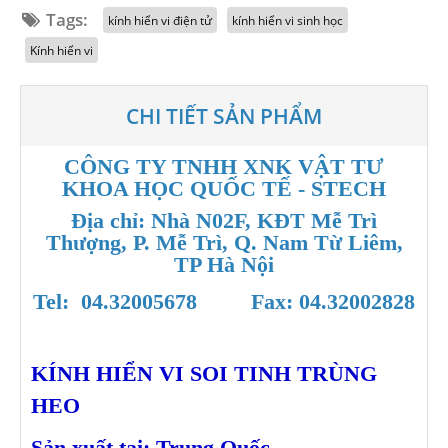
Tags:
kính hiển vi điện tử
kính hiển vi sinh học
Kính hiển vi
CHI TIẾT SẢN PHẨM
CÔNG TY TNHH XNK VẬT TƯ
KHOA HỌC QUỐC TẾ - STECH
Địa chỉ: Nhà N02F, KĐT Mễ Trì
Thượng, P. Mễ Trì, Q. Nam Từ Liêm,
TP Hà Nội
Tel: 04.32005678
Fax: 04.32002828
KÍNH HIỂN VI SOI TINH TRÙNG
HEO
Sản xuất tại: Trung Quốc