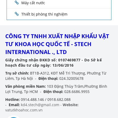
Máy cất nước
Thiết bị phòng thí nghiệm
CÔNG TY TNHH XUẤT NHẬP KHẨU VẬT
TƯ KHOA HỌC QUỐC TẾ - STECH
INTERNATIONAL ., LTD
Giấy chứng nhận ĐKKD số: 0107469877 - Do Sở kế
hoạch đầu tư cấp ngày: 13/06/2016
Trụ sở chính:
BT1B-A312, KĐT Mễ Trì Thượng, Phường Từ
Liêm, Tp Hà Nội -
Điện thoại:
024.32005678
Văn phòng miền Nam:
103 Đặng Thùy Trâm,Phường Bình
Lợi Trung, Tp HCM -
Điện thoại:
028.6686.9955
Hotline:
0914.488.146 / 0918.682.088
-
Email:
kd4.stech@gmail.com -
Website:
vatutkhoahoc.com.vn