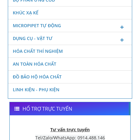
KHÚC XẠ KẾ
MICROPIPET TỰ ĐỘNG
DỤNG CỤ - VẬT TƯ
HÓA CHẤT THÍ NGHIỆM
AN TOÀN HÓA CHẤT
ĐỒ BẢO HỘ HÓA CHẤT
LINH KIỆN - PHỤ KIỆN
HỔ TRỢ TRỰC TUYẾN
Tư vấn trực tuyến
Tel/Zalo/WhatsApp: 0914.488.146