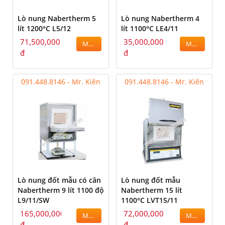
Lò nung Nabertherm 5
Lò nung Nabertherm 4
lít 1200°C L5/12
lít 1100°C LE4/11
71,500,000
35,000,000
MUA
MUA
đ
đ
091.448.8146 - Mr. Kiên
091.448.8146 - Mr. Kiên
Lò nung đốt mẫu có cân
Lò nung đốt mẫu
Nabertherm 9 lít 1100 độ
Nabertherm 15 lít
L9/11/SW
1100°C LVT15/11
165,000,000
72,000,000
MUA
MUA
đ
đ