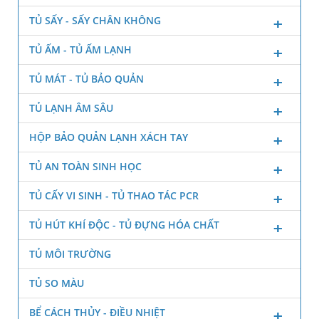
TỦ SẤY - SẤY CHÂN KHÔNG
TỦ ẤM - TỦ ẤM LẠNH
TỦ MÁT - TỦ BẢO QUẢN
TỦ LẠNH ÂM SÂU
HỘP BẢO QUẢN LẠNH XÁCH TAY
TỦ AN TOÀN SINH HỌC
TỦ CẤY VI SINH - TỦ THAO TÁC PCR
TỦ HÚT KHÍ ĐỘC - TỦ ĐỰNG HÓA CHẤT
TỦ MÔI TRƯỜNG
TỦ SO MÀU
BỂ CÁCH THỦY - ĐIỀU NHIỆT