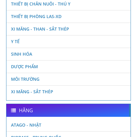
THIẾT BỊ CHĂN NUÔI - THÚ Y
THIẾT BỊ PHÒNG LAS-XD
XI MĂNG - THAN - SẮT THÉP
Y TẾ
SINH HÓA
DƯỢC PHẨM
MÔI TRƯỜNG
XI MĂNG - SẮT THÉP
HÃNG
ATAGO - NHẬT