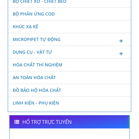
BỘ CHIẾT XƠ - CHIẾT BÉO
BỘ PHẢN ỨNG COD
KHÚC XẠ KẾ
MICROPIPET TỰ ĐỘNG
DỤNG CỤ - VẬT TƯ
HÓA CHẤT THÍ NGHIỆM
AN TOÀN HÓA CHẤT
ĐỒ BẢO HỘ HÓA CHẤT
LINH KIỆN - PHỤ KIỆN
HỔ TRỢ TRỰC TUYẾN