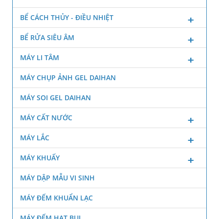
BỂ CÁCH THỦY - ĐIỀU NHIỆT
BỂ RỬA SIÊU ÂM
MÁY LI TÂM
MÁY CHỤP ẢNH GEL DAIHAN
MÁY SOI GEL DAIHAN
MÁY CẤT NƯỚC
MÁY LẮC
MÁY KHUẤY
MÁY DẬP MẪU VI SINH
MÁY ĐẾM KHUẨN LẠC
MÁY ĐẾM HẠT BỤI