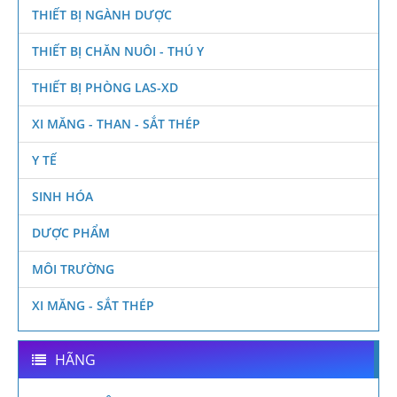
THIẾT BỊ NGÀNH DƯỢC
THIẾT BỊ CHĂN NUÔI - THÚ Y
THIẾT BỊ PHÒNG LAS-XD
XI MĂNG - THAN - SẮT THÉP
Y TẾ
SINH HÓA
DƯỢC PHẨM
MÔI TRƯỜNG
XI MĂNG - SẮT THÉP
HÃNG