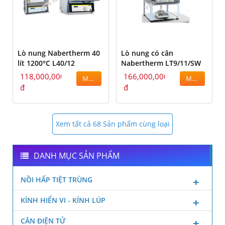
Lò nung Nabertherm 40
Lò nung có cân
lít 1200°C L40/12
Nabertherm LT9/11/SW
118,000,000
166,000,000
MUA
MUA
đ
đ
Xem tất cả 68 Sản phẩm cùng loại
DANH MỤC SẢN PHẨM
NỒI HẤP TIỆT TRÙNG
KÍNH HIỂN VI - KÍNH LÚP
CÂN ĐIỆN TỬ