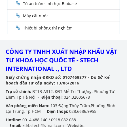
Tủ an toàn sinh học Biobase
Máy cất nước
Thiết bị phòng thí nghiệm
CÔNG TY TNHH XUẤT NHẬP KHẨU VẬT
TƯ KHOA HỌC QUỐC TẾ - STECH
INTERNATIONAL ., LTD
Giấy chứng nhận ĐKKD số: 0107469877 - Do Sở kế
hoạch đầu tư cấp ngày: 13/06/2016
Trụ sở chính:
BT1B-A312, KĐT Mễ Trì Thượng, Phường Từ
Liêm, Tp Hà Nội -
Điện thoại:
024.32005678
Văn phòng miền Nam:
103 Đặng Thùy Trâm,Phường Bình
Lợi Trung, Tp HCM -
Điện thoại:
028.6686.9955
Hotline:
0914.488.146 / 0918.682.088
-
Email:
kd4.stech@gmail.com -
Website: