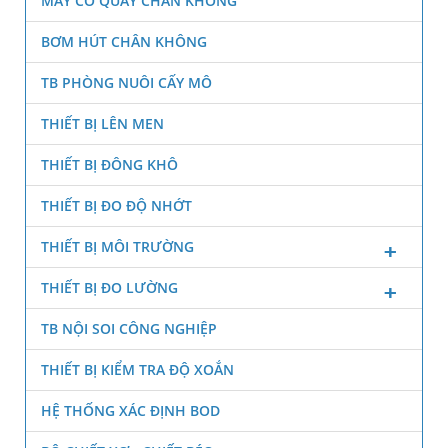
MÁY CÔ QUAY CHÂN KHÔNG
BƠM HÚT CHÂN KHÔNG
TB PHÒNG NUÔI CẤY MÔ
THIẾT BỊ LÊN MEN
THIẾT BỊ ĐÔNG KHÔ
THIẾT BỊ ĐO ĐỘ NHỚT
THIẾT BỊ MÔI TRƯỜNG
THIẾT BỊ ĐO LƯỜNG
TB NỘI SOI CÔNG NGHIỆP
THIẾT BỊ KIỂM TRA ĐỘ XOẮN
HỆ THỐNG XÁC ĐỊNH BOD