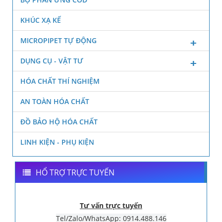
KHÚC XẠ KẾ
MICROPIPET TỰ ĐỘNG
DỤNG CỤ - VẬT TƯ
HÓA CHẤT THÍ NGHIỆM
AN TOÀN HÓA CHẤT
ĐỒ BẢO HỘ HÓA CHẤT
LINH KIỆN - PHỤ KIỆN
HỔ TRỢ TRỰC TUYẾN
Tư vấn trực tuyến
Tel/Zalo/WhatsApp: 0914.488.146