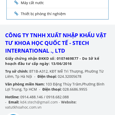
Máy cất nước
Thiết bị phòng thí nghiệm
CÔNG TY TNHH XUẤT NHẬP KHẨU VẬT
TƯ KHOA HỌC QUỐC TẾ - STECH
INTERNATIONAL ., LTD
Giấy chứng nhận ĐKKD số: 0107469877 - Do Sở kế
hoạch đầu tư cấp ngày: 13/06/2016
Trụ sở chính:
BT1B-A312, KĐT Mễ Trì Thượng, Phường Từ
Liêm, Tp Hà Nội -
Điện thoại:
024.32005678
Văn phòng miền Nam:
103 Đặng Thùy Trâm,Phường Bình
Lợi Trung, Tp HCM -
Điện thoại:
028.6686.9955
Hotline:
0914.488.146 / 0918.682.088
-
Email:
kd4.stech@gmail.com -
Website:
vatutkhoahoc.com.vn