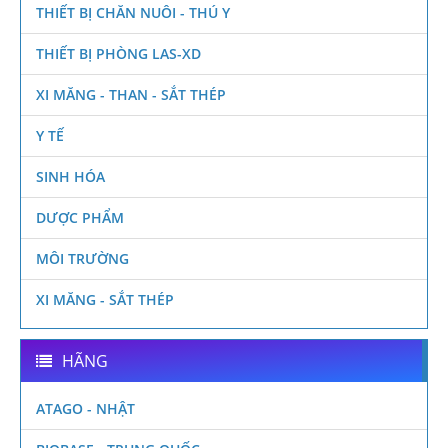
THIẾT BỊ CHĂN NUÔI - THÚ Y
THIẾT BỊ PHÒNG LAS-XD
XI MĂNG - THAN - SẮT THÉP
Y TẾ
SINH HÓA
DƯỢC PHẨM
MÔI TRƯỜNG
XI MĂNG - SẮT THÉP
HÃNG
ATAGO - NHẬT