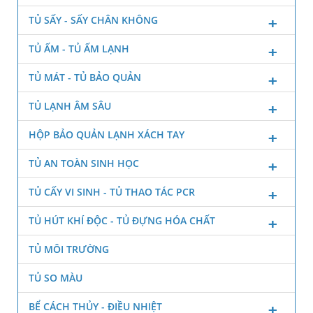
TỦ SẤY - SẤY CHÂN KHÔNG
TỦ ẤM - TỦ ẤM LẠNH
TỦ MÁT - TỦ BẢO QUẢN
TỦ LẠNH ÂM SÂU
HỘP BẢO QUẢN LẠNH XÁCH TAY
TỦ AN TOÀN SINH HỌC
TỦ CẤY VI SINH - TỦ THAO TÁC PCR
TỦ HÚT KHÍ ĐỘC - TỦ ĐỰNG HÓA CHẤT
TỦ MÔI TRƯỜNG
TỦ SO MÀU
BỂ CÁCH THỦY - ĐIỀU NHIỆT