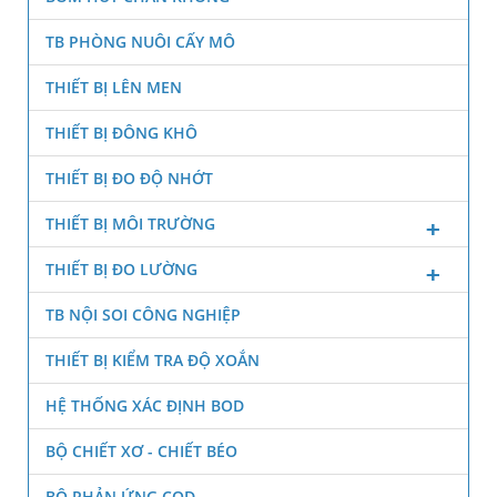
TB PHÒNG NUÔI CẤY MÔ
THIẾT BỊ LÊN MEN
THIẾT BỊ ĐÔNG KHÔ
THIẾT BỊ ĐO ĐỘ NHỚT
THIẾT BỊ MÔI TRƯỜNG
THIẾT BỊ ĐO LƯỜNG
TB NỘI SOI CÔNG NGHIỆP
THIẾT BỊ KIỂM TRA ĐỘ XOẮN
HỆ THỐNG XÁC ĐỊNH BOD
BỘ CHIẾT XƠ - CHIẾT BÉO
BỘ PHẢN ỨNG COD