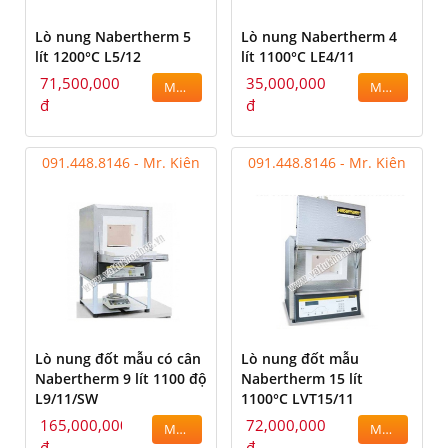
Lò nung Nabertherm 5
Lò nung Nabertherm 4
lít 1200°C L5/12
lít 1100°C LE4/11
71,500,000
35,000,000
MUA
MUA
đ
đ
091.448.8146 - Mr. Kiên
091.448.8146 - Mr. Kiên
Lò nung đốt mẫu có cân
Lò nung đốt mẫu
Nabertherm 9 lít 1100 độ
Nabertherm 15 lít
L9/11/SW
1100°C LVT15/11
165,000,000
72,000,000
MUA
MUA
đ
đ