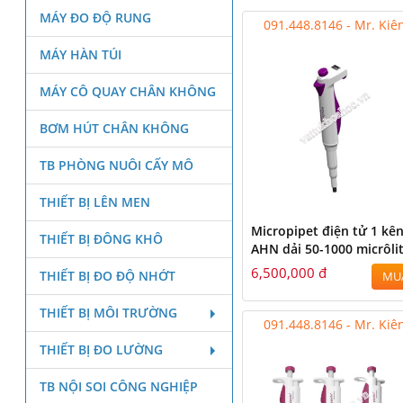
MÁY ĐO ĐỘ RUNG
091.448.8146 - Mr. Kiê
MÁY HÀN TÚI
MÁY CÔ QUAY CHÂN KHÔNG
BƠM HÚT CHÂN KHÔNG
TB PHÒNG NUÔI CẤY MÔ
THIẾT BỊ LÊN MEN
Micropipet điện tử 1 kê
THIẾT BỊ ĐÔNG KHÔ
AHN dải 50-1000 micrôli
6,500,000 đ
THIẾT BỊ ĐO ĐỘ NHỚT
MU
THIẾT BỊ MÔI TRƯỜNG
091.448.8146 - Mr. Kiê
THIẾT BỊ ĐO LƯỜNG
TB NỘI SOI CÔNG NGHIỆP