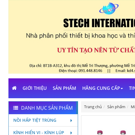
GIỚI THIỆU
SẢN PHẨM
HÃNG CUNG CẤP
TI
Trang chủ
Sản phẩm
Mi
DANH MỤC SẢN PHẨM
NỒI HẤP TIỆT TRÙNG
KÍNH HIỂN VI - KÍNH LÚP