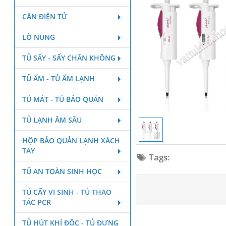
CÂN ĐIỆN TỬ
LÒ NUNG
TỦ SẤY - SẤY CHÂN KHÔNG
TỦ ẤM - TỦ ẤM LẠNH
TỦ MÁT - TỦ BẢO QUẢN
TỦ LẠNH ÂM SÂU
HỘP BẢO QUẢN LẠNH XÁCH
TAY
Tags:
TỦ AN TOÀN SINH HỌC
TỦ CẤY VI SINH - TỦ THAO
TÁC PCR
TỦ HÚT KHÍ ĐỘC - TỦ ĐỰNG