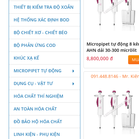
THIẾT BỊ KIỂM TRA ĐỘ XOẮN
HỆ THỐNG XÁC ĐỊNH BOD
BỘ CHIẾT XƠ - CHIẾT BÉO
Micropipet tự động 8 k
BỘ PHẢN ỨNG COD
AHN dải 30-300 micrôlit
KHÚC XẠ KẾ
8,800,000 đ
MU
MICROPIPET TỰ ĐỘNG
091.448.8146 - Mr. Kiê
DỤNG CỤ - VẬT TƯ
HÓA CHẤT THÍ NGHIỆM
AN TOÀN HÓA CHẤT
ĐỒ BẢO HỘ HÓA CHẤT
LINH KIỆN - PHỤ KIỆN