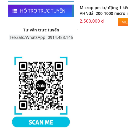
Micropipet tự động 1 k
HỔ TRỢ TRỰC TUYẾN
AHNdải 200-1000 micrôli
2,500,000 đ
MU
Tư vấn trực tuyến
Tel/Zalo/WhatsApp: 0914.488.146