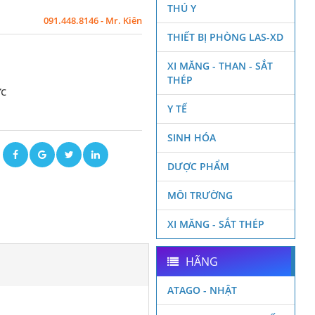
THÚ Y
091.448.8146 - Mr. Kiên
THIẾT BỊ PHÒNG LAS-XD
XI MĂNG - THAN - SẮT
THÉP
ức
Y TẾ
SINH HÓA
ẽ
DƯỢC PHẨM
MÔI TRƯỜNG
XI MĂNG - SẮT THÉP
HÃNG
ATAGO - NHẬT