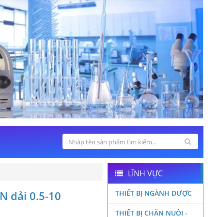
LĨNH VỰC
N dải 0.5-10
THIẾT BỊ NGÀNH DƯỢC
THIẾT BỊ CHĂN NUÔI -