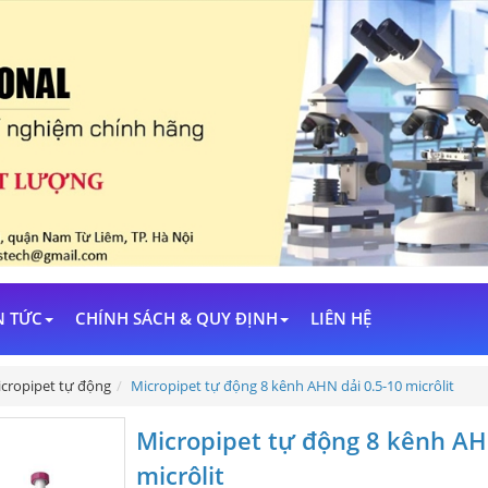
N TỨC
CHÍNH SÁCH & QUY ĐỊNH
LIÊN HỆ
cropipet tự động
Micropipet tự động 8 kênh AHN dải 0.5-10 micrôlit
Micropipet tự động 8 kênh AH
micrôlit