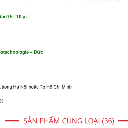
ải 0.5 - 10
μl
otechnologie – Đức
a trong Hà Nội hoặc Tp Hồ Chí Minh
0%
SẢN PHẨM CÙNG LOẠI (36)