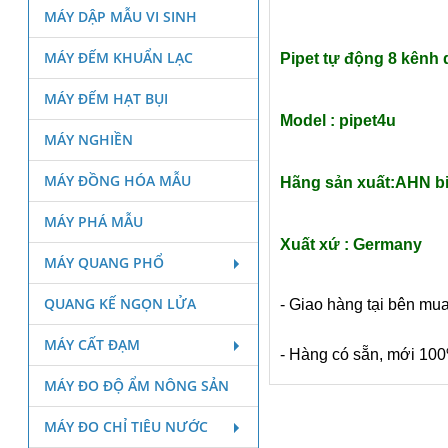
MÁY DẬP MẪU VI SINH
MÁY ĐẾM KHUẨN LẠC
Pipet tự động 8 kênh d
MÁY ĐẾM HẠT BỤI
Model :
pipet4u
MÁY NGHIỀN
MÁY ĐỒNG HÓA MẪU
Hãng sản xuất:
AHN bi
MÁY PHÁ MẪU
Xuất xứ : Germany
MÁY QUANG PHỔ
QUANG KẾ NGỌN LỬA
- Giao hàng tại bên mu
MÁY CẤT ĐẠM
- Hàng có sẵn, mới 10
MÁY ĐO ĐỘ ẨM NÔNG SẢN
MÁY ĐO CHỈ TIÊU NƯỚC