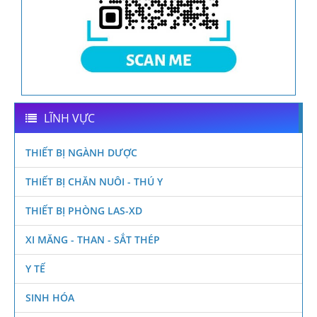
LĨNH VỰC
THIẾT BỊ NGÀNH DƯỢC
THIẾT BỊ CHĂN NUÔI - THÚ Y
THIẾT BỊ PHÒNG LAS-XD
XI MĂNG - THAN - SẮT THÉP
Y TẾ
SINH HÓA