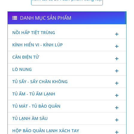
DANH MỤC SẢN PHẨM
NỒI HẤP TIỆT TRÙNG
KÍNH HIỂN VI - KÍNH LÚP
CÂN ĐIỆN TỬ
LÒ NUNG
TỦ SẤY - SẤY CHÂN KHÔNG
TỦ ẤM - TỦ ẤM LẠNH
TỦ MÁT - TỦ BẢO QUẢN
TỦ LẠNH ÂM SÂU
HỘP BẢO QUẢN LẠNH XÁCH TAY