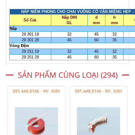
NẮP NIÊM PHONG CHO CHAI VUÔNG CỔ VẶN MIỆNG HẸP -
Nắp DIN
d
h
Số Cat.
GL
mm
mm
Nắp
29 301 19
32
45
32
29 301 28
45
60
35
Vòng Đệm
29 251 19
32
45
32
29 251 28
45
60
35
SẢN PHẨM CÙNG LOẠI (294)
091.448.8146 - Mr. Kiên
091.448.8146 - Mr. Kiên