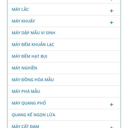
MÁY LẮC
MÁY KHUẤY
MÁY DẬP MẪU VI SINH
MÁY ĐẾM KHUẨN LẠC
MÁY ĐẾM HẠT BỤI
MÁY NGHIỀN
MÁY ĐỒNG HÓA MẪU
MÁY PHÁ MẪU
MÁY QUANG PHỔ
QUANG KẾ NGỌN LỬA
MÁY CẤT ĐẠM