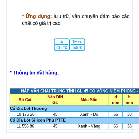
* Ứng dụng:
lưu trữ, vận chuyển đảm bảo các
chất có giá trị cao
* Thông tin đặt hàng:
NẮP VẶN CHAI TRUNG TÍNH GL 45 CÓ VÒNG NIÊM PHONG 
Nắp DIN
d
h
Số Cat.
Màu Sắc
GL
mm
mm
Có Đĩa Lót Thường
10 175 26
45
Xanh - Đỏ
66
38
Có Đĩa Lót Silicon Phủ PTFE
11 558 86
45
Xanh - Vàng
66
38