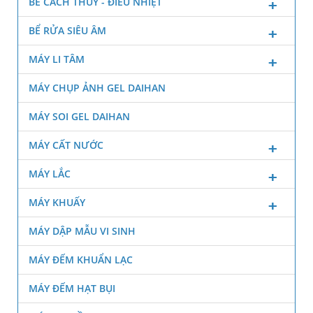
BỂ CÁCH THỦY - ĐIỀU NHIỆT
BỂ RỬA SIÊU ÂM
MÁY LI TÂM
MÁY CHỤP ẢNH GEL DAIHAN
MÁY SOI GEL DAIHAN
MÁY CẤT NƯỚC
MÁY LẮC
MÁY KHUẤY
MÁY DẬP MẪU VI SINH
MÁY ĐẾM KHUẨN LẠC
MÁY ĐẾM HẠT BỤI