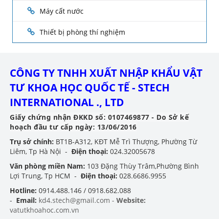
Máy cất nước
Thiết bị phòng thí nghiệm
CÔNG TY TNHH XUẤT NHẬP KHẨU VẬT
TƯ KHOA HỌC QUỐC TẾ - STECH
INTERNATIONAL ., LTD
Giấy chứng nhận ĐKKD số: 0107469877 - Do Sở kế
hoạch đầu tư cấp ngày: 13/06/2016
Trụ sở chính:
BT1B-A312, KĐT Mễ Trì Thượng, Phường Từ
Liêm, Tp Hà Nội -
Điện thoại:
024.32005678
Văn phòng miền Nam:
103 Đặng Thùy Trâm,Phường Bình
Lợi Trung, Tp HCM -
Điện thoại:
028.6686.9955
Hotline:
0914.488.146 / 0918.682.088
-
Email:
kd4.stech@gmail.com -
Website:
vatutkhoahoc.com.vn