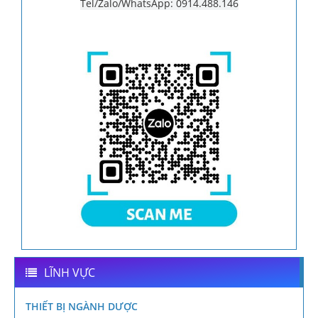
Tel/Zalo/WhatsApp: 0914.488.146
LĨNH VỰC
THIẾT BỊ NGÀNH DƯỢC