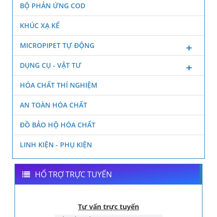
BỘ PHẢN ỨNG COD
KHÚC XẠ KẾ
MICROPIPET TỰ ĐỘNG
DỤNG CỤ - VẬT TƯ
HÓA CHẤT THÍ NGHIỆM
AN TOÀN HÓA CHẤT
ĐỒ BẢO HỘ HÓA CHẤT
LINH KIỆN - PHỤ KIỆN
HỔ TRỢ TRỰC TUYẾN
Tư vấn trực tuyến