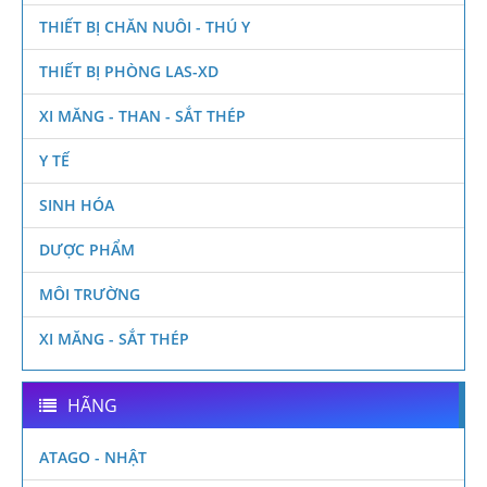
THIẾT BỊ CHĂN NUÔI - THÚ Y
THIẾT BỊ PHÒNG LAS-XD
XI MĂNG - THAN - SẮT THÉP
Y TẾ
SINH HÓA
DƯỢC PHẨM
MÔI TRƯỜNG
XI MĂNG - SẮT THÉP
HÃNG
ATAGO - NHẬT