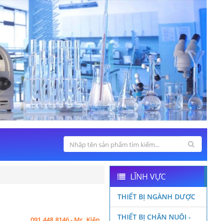
LĨNH VỰC
THIẾT BỊ NGÀNH DƯỢC
THIẾT BỊ CHĂN NUÔI -
091.448.8146 - Mr. Kiên