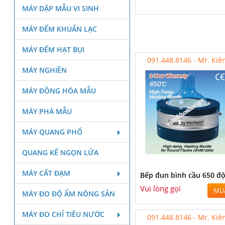
MÁY DẬP MẪU VI SINH
MÁY ĐẾM KHUẨN LẠC
MÁY ĐẾM HẠT BỤI
091.448.8146 - Mr. Kiê
MÁY NGHIỀN
MÁY ĐỒNG HÓA MẪU
MÁY PHÁ MẪU
MÁY QUANG PHỔ
QUANG KẾ NGỌN LỬA
MÁY CẤT ĐẠM
Bếp đun bình cầu 650 độ
Vui lòng gọi
MU
MÁY ĐO ĐỘ ẨM NÔNG SẢN
MÁY ĐO CHỈ TIÊU NƯỚC
091.448.8146 - Mr. Kiê