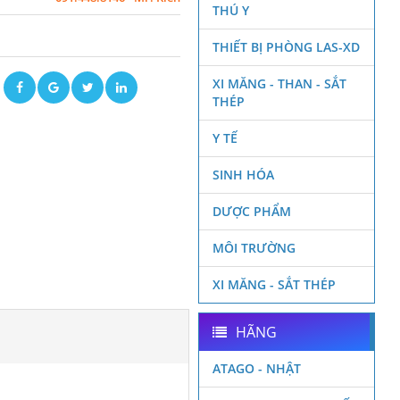
THÚ Y
THIẾT BỊ PHÒNG LAS-XD
XI MĂNG - THAN - SẮT
ẽ
THÉP
Y TẾ
SINH HÓA
DƯỢC PHẨM
MÔI TRƯỜNG
XI MĂNG - SẮT THÉP
HÃNG
ATAGO - NHẬT