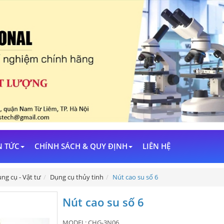
N TỨC
CHÍNH SÁCH & QUY ĐỊNH
LIÊN HỆ
ng cụ - Vật tư
Dụng cụ thủy tinh
Nút cao su số 6
Nút cao su số 6
MODEL:
CHG-3N06