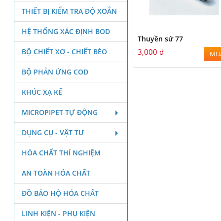
THIẾT BỊ KIỂM TRA ĐỘ XOẮN
HỆ THỐNG XÁC ĐỊNH BOD
Thuyền sứ 77
BỘ CHIẾT XƠ - CHIẾT BÉO
3,000 đ
MU
BỘ PHẢN ỨNG COD
KHÚC XẠ KẾ
MICROPIPET TỰ ĐỘNG
DỤNG CỤ - VẬT TƯ
HÓA CHẤT THÍ NGHIỆM
AN TOÀN HÓA CHẤT
ĐỒ BẢO HỘ HÓA CHẤT
LINH KIỆN - PHỤ KIỆN