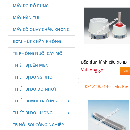
MÁY ĐO ĐỘ RUNG
MÁY HÀN TÚI
MÁY CÔ QUAY CHÂN KHÔNG
BƠM HÚT CHÂN KHÔNG
TB PHÒNG NUÔI CẤY MÔ
Bếp đun bình cầu 98IIB
THIẾT BỊ LÊN MEN
Vui lòng gọi
MU
THIẾT BỊ ĐÔNG KHÔ
091.448.8146 - Mr. Kiê
THIẾT BỊ ĐO ĐỘ NHỚT
THIẾT BỊ MÔI TRƯỜNG
THIẾT BỊ ĐO LƯỜNG
TB NỘI SOI CÔNG NGHIỆP