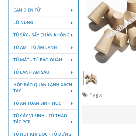
CÂN ĐIỆN TỬ
LÒ NUNG
TỦ SẤY - SẤY CHÂN KHÔNG
TỦ ẤM - TỦ ẤM LẠNH
TỦ MÁT - TỦ BẢO QUẢN
TỦ LẠNH ÂM SÂU
HỘP BẢO QUẢN LẠNH XÁCH
TAY
Tags:
TỦ AN TOÀN SINH HỌC
TỦ CẤY VI SINH - TỦ THAO
TÁC PCR
TỦ HÚT KHÍ ĐỘC - TỦ ĐỰNG