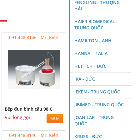
FENGLING - THƯỢNG
HẢI
HAIER BIOMEDICAL -
TRUNG QUỐC
091.448.8146 - Mr. Kiên
HAMILTON - ANH
HANNA - ITALIA
HETTICH - ĐỨC
IKA - ĐỨC
JEKEN - TRUNG QUỐC
JIBIMED - TRUNG QUỐC
Bếp đun bình cầu 98IC
Vui lòng gọi
JOAN LAB - TRUNG
MUA
QUỐC
091.448.8146 - Mr. Kiên
KRUSS - ĐỨC