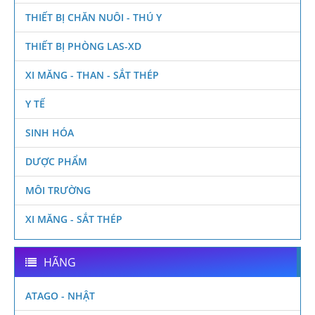
THIẾT BỊ CHĂN NUÔI - THÚ Y
THIẾT BỊ PHÒNG LAS-XD
XI MĂNG - THAN - SẮT THÉP
Y TẾ
SINH HÓA
DƯỢC PHẨM
MÔI TRƯỜNG
XI MĂNG - SẮT THÉP
HÃNG
ATAGO - NHẬT