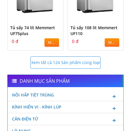
Tủ sấy 74 lít Memmert
Tủ sấy 108 lít Memmert
UF75plus
UF110
0 đ
0 đ
MUA
MUA
Xem tất cả 124 Sản phẩm cùng loại
DANH MỤC SẢN PHẨM
NỒI HẤP TIỆT TRÙNG
KÍNH HIỂN VI - KÍNH LÚP
CÂN ĐIỆN TỬ
LÒ NUNG