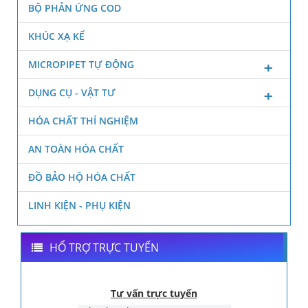
BỘ PHẢN ỨNG COD
KHÚC XẠ KẾ
MICROPIPET TỰ ĐỘNG
DỤNG CỤ - VẬT TƯ
HÓA CHẤT THÍ NGHIỆM
AN TOÀN HÓA CHẤT
ĐỒ BẢO HỘ HÓA CHẤT
LINH KIỆN - PHỤ KIỆN
HỔ TRỢ TRỰC TUYẾN
Tư vấn trực tuyến