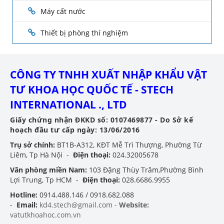
Máy cất nước
Thiết bị phòng thí nghiệm
CÔNG TY TNHH XUẤT NHẬP KHẨU VẬT
TƯ KHOA HỌC QUỐC TẾ - STECH
INTERNATIONAL ., LTD
Giấy chứng nhận ĐKKD số: 0107469877 - Do Sở kế
hoạch đầu tư cấp ngày: 13/06/2016
Trụ sở chính:
BT1B-A312, KĐT Mễ Trì Thượng, Phường Từ
Liêm, Tp Hà Nội -
Điện thoại:
024.32005678
Văn phòng miền Nam:
103 Đặng Thùy Trâm,Phường Bình
Lợi Trung, Tp HCM -
Điện thoại:
028.6686.9955
Hotline:
0914.488.146 / 0918.682.088
-
Email:
kd4.stech@gmail.com -
Website:
vatutkhoahoc.com.vn