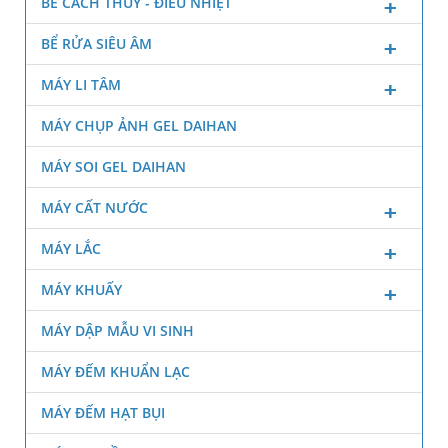
BỂ CÁCH THỦY - ĐIỀU NHIỆT
BỂ RỬA SIÊU ÂM
MÁY LI TÂM
MÁY CHỤP ẢNH GEL DAIHAN
MÁY SOI GEL DAIHAN
MÁY CẤT NƯỚC
MÁY LẮC
MÁY KHUẤY
MÁY DẬP MẪU VI SINH
MÁY ĐẾM KHUẨN LẠC
MÁY ĐẾM HẠT BỤI