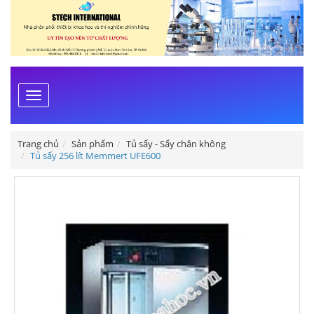
Toggle
navigation
Trang chủ
Sản phẩm
Tủ sấy - Sấy chân không
Tủ sấy 256 lít Memmert UFE600