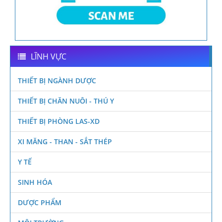
LĨNH VỰC
THIẾT BỊ NGÀNH DƯỢC
THIẾT BỊ CHĂN NUÔI - THÚ Y
THIẾT BỊ PHÒNG LAS-XD
XI MĂNG - THAN - SẮT THÉP
Y TẾ
SINH HÓA
DƯỢC PHẨM