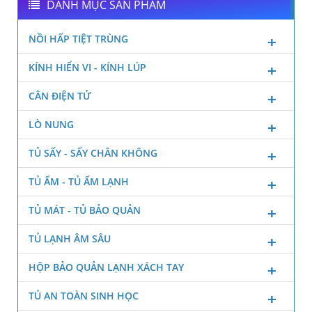
DANH MỤC SẢN PHẨM
NỒI HẤP TIỆT TRÙNG
KÍNH HIỂN VI - KÍNH LÚP
CÂN ĐIỆN TỬ
LÒ NUNG
TỦ SẤY - SẤY CHÂN KHÔNG
TỦ ẤM - TỦ ẤM LẠNH
TỦ MÁT - TỦ BẢO QUẢN
TỦ LẠNH ÂM SÂU
HỘP BẢO QUẢN LẠNH XÁCH TAY
TỦ AN TOÀN SINH HỌC