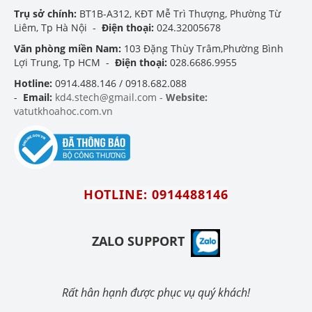
Trụ sở chính:
BT1B-A312, KĐT Mễ Trì Thượng, Phường Từ
Liêm, Tp Hà Nội -
Điện thoại:
024.32005678
Văn phòng miền Nam:
103 Đặng Thùy Trâm,Phường Bình
Lợi Trung, Tp HCM -
Điện thoại:
028.6686.9955
Hotline:
0914.488.146 / 0918.682.088
-
Email:
kd4.stech@gmail.com -
Website:
vatutkhoahoc.com.vn
HOTLINE: 0914488146
ZALO SUPPORT
Rất hân hạnh được phục vụ quý khách!